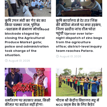
कृषि उपज मंडी का गेट बंद कर
कृषि कार्यालय से देर रात जिंक
किया चक्का जाम, पुलिस
की बोरियां भेजने पर मचा हड़कंप,
-प्रशासन ने संभाला मोर्चाRoad
जिला स्तरीय जांच टीम पटेरा
blockade staged by
पहुंची Uproar over late-
closing the Agricultural
night dispatch of zinc bags
Produce Market gate;
from the agriculture
police and administration
office; district-level inquiry
took charge of the
team reaches Patera.
situation.
August 01, 2026
August 01, 2026
धर्मांतरण पर सरकार सख्त, किसी
पीएम श्री केंद्रीय विद्यालय महू में
कीमत पर बर्दाश्त नहीं होगा:
NCC प्रथम बैच के लिए कैडेट