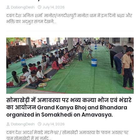
DabangDesh
July 14, 2026
दबंग देश अनिल शर्मा मानोरा/जगदीशपुरी मानोरा धाम में इन दिनों श्रद्धा और
भक्ति का अद्भुत संगम देखने…
सोमाखेड़ी में अमावस्या पर भव्य कन्या भोज एवं भंडारे
का आयोजन Grand Kanya Bhoj and Bhandara
organized in Somakhedi on Amavasya.
DabangDesh
July 14, 2026
दबंग देश आदर्श मेवाड़े मंडलेश्वर / सोमाखेड़ी अमावस्या के पावन अवसर पर
ग्राम सोमाखेड़ी में मां नर्मद…