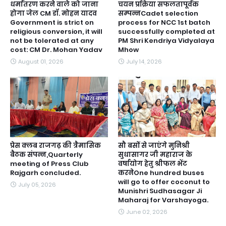
धर्मांतरण करने वाले को जाना
चयन प्रक्रिया सफलतापूर्वक
होगा जेल CM डॉ. मोहन यादव
सम्पन्नCadet selection
Government is strict on
process for NCC 1st batch
religious conversion, it will
successfully completed at
not be tolerated at any
PM Shri Kendriya Vidyalaya
cost: CM Dr. Mohan Yadav
Mhow
August 01, 2026
July 14, 2026
प्रेस क्लब राजगढ़ की त्रैमासिक
सौ बसों से जाएंगे मुनिश्री
बैठक संपन्न,Quarterly
सुधासागर जी महाराज के
meeting of Press Club
वर्षायोग हेतु श्रीफल भेंट
Rajgarh concluded.
करनेOne hundred buses
will go to offer coconut to
July 05, 2026
Munishri Sudhasagar Ji
Maharaj for Varshayoga.
June 02, 2026