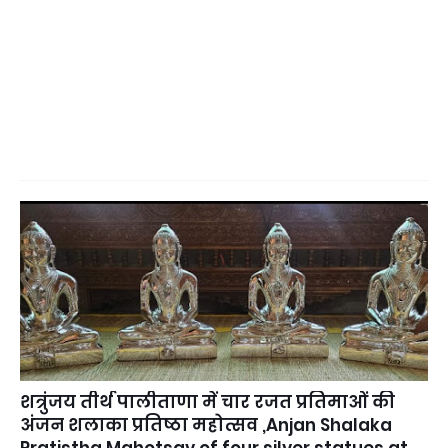
शत्रुंजय तीर्थ पालीताणा में चार रजत प्रतिमाओं की
अंजन शलाका प्रतिष्ठा महोत्सव ,Anjan Shalaka
Pratistha Mahotsav of four silver statues at