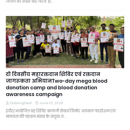
जीवन का सबसे बड़ा गौरव: हा…
दो दिवसीय महारक्तदान शिविर एवं रक्तदान
जागरूकता अभियानTwo-day mega blood
donation camp and blood donation
awareness campaign
DabangDesh
June 02, 2026
इंदौर/आयोजित यह शिविर बालाजी सेवार्थ विनोद अग्रवाल फाउंडेशन एवं
मानवता की पहचान संस्था के संयुक्त त…