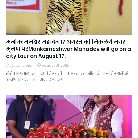
मनोकामनेश्वर महादेव 17 अगस्त को निकलेंगे नगर
भृमण परMankameshwar Mahadev will go on a
city tour on August 17.
DabangDesh
August 01, 2026
रोहित अग्रवाल दबंग देश निमरानी :- कसरवाद तहसील के ग्राम निमरानी में
श्रावण माह के पावन अवसर पर भग…