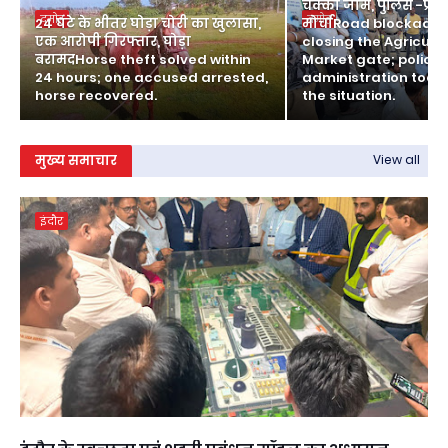
चक्का जाम, पुलिस -प्रश
दमोह
दमोह
24 घंटे के भीतर घोड़ा चोरी का खुलासा,
मोर्चाRoad blockade
एक आरोपी गिरफ्तार, घोड़ा
closing the Agricult
बरामदHorse theft solved within
Market gate; police
24 hours; one accused arrested,
administration took
horse recovered.
the situation.
मुख्य समाचार
View all
इंदौर