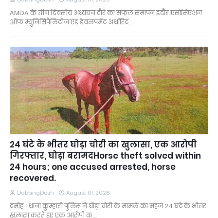
AMDA के तीन दिवसीय अध्ययन दौरे का सफल समापन इंदौर।एसोसिएशन
ऑफ म्युनिसिपैलिटीज एंड डेवलपमेंट अथॉरिट…
24 घंटे के भीतर घोड़ा चोरी का खुलासा, एक आरोपी
गिरफ्तार, घोड़ा बरामदHorse theft solved within
24 hours; one accused arrested, horse
recovered.
DabangDesh
August 01, 2026
दमोह । थाना कुम्हारी पुलिस ने घोड़ा चोरी के मामले का महज 24 घंटे के भीतर
खुलासा करते हुए एक आरोपी क…