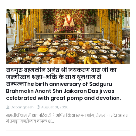
सदगुरु ब्रह्मलीन अनंत श्री जयकरण दास जी का
जन्मोत्सव श्रद्धा-भक्ति के साथ धूमधाम से
सम्पन्नThe birth anniversary of Sadguru
Brahmalin Anant Shri Jaikaran Das ji was
celebrated with great pomp and devotion.
DabangDesh
August 01, 2026
महातीर्थ धाम में 351 परिवारों ने अर्पित किया छप्पन भोग, सेमली नर्मदा आश्रम
में उमड़ा जनसैलाब दीपक श…