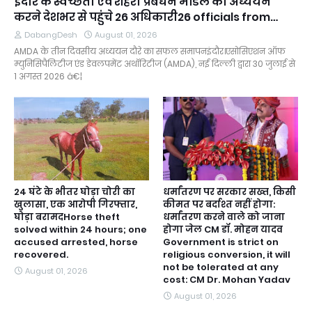
इंदौर के स्वच्छता एवं शहरी प्रबंधन मॉडल का अध्ययन
करने देशभर से पहुंचे 26 अधिकारी26 officials from
across the country arrived to study Indore's
DabangDesh
August 01, 2026
sanitation and urban management model.
AMDA के तीन दिवसीय अध्ययन दौरे का सफल समापनइंदौर।एसोसिएशन ऑफ
म्युनिसिपैलिटीज एंड डेवलपमेंट अथॉरिटीज (AMDA), नई दिल्ली द्वारा 30 जुलाई से
1 अगस्त 2026 â€¦
24 घंटे के भीतर घोड़ा चोरी का
धर्मांतरण पर सरकार सख्त, किसी
खुलासा, एक आरोपी गिरफ्तार,
कीमत पर बर्दाश्त नहीं होगा:
घोड़ा बरामदHorse theft
धर्मांतरण करने वाले को जाना
solved within 24 hours; one
होगा जेल CM डॉ. मोहन यादव
accused arrested, horse
Government is strict on
recovered.
religious conversion, it will
not be tolerated at any
August 01, 2026
cost: CM Dr. Mohan Yadav
August 01, 2026