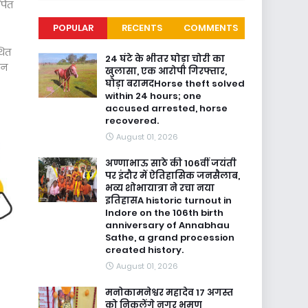
ापित
POPULAR
RECENTS
COMMENTS
थित
24 घंटे के भीतर घोड़ा चोरी का
ीन
खुलासा, एक आरोपी गिरफ्तार,
घोड़ा बरामदHorse theft solved
within 24 hours; one
accused arrested, horse
recovered.
August 01, 2026
अण्णाभाऊ साठे की 106वीं जयंती
पर इंदौर में ऐतिहासिक जनसैलाब,
भव्य शोभायात्रा ने रचा नया
इतिहासA historic turnout in
Indore on the 106th birth
anniversary of Annabhau
Sathe, a grand procession
created history.
August 01, 2026
मनोकामनेश्वर महादेव 17 अगस्त
को निकलेंगे नगर भृमण