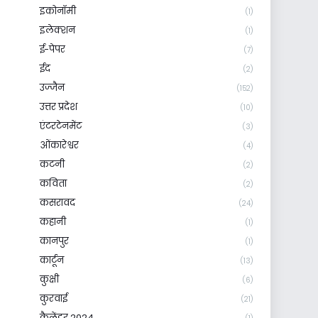
इकोनॉमी
(1)
इलेक्शन
(1)
ई-पेपर
(7)
ईद
(2)
उज्जैन
(152)
उत्तर प्रदेश
(10)
एंटरटेनमेंट
(3)
ओंकारेश्वर
(4)
कटनी
(2)
कविता
(2)
कसरावद
(24)
कहानी
(1)
कानपुर
(1)
कार्टून
(13)
कुक्षी
(6)
कुरवाई
(21)
कैलेंडर 2024