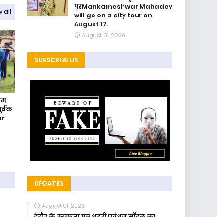
परMankameshwar Mahadev
 all
will go on a city tour on
August 17.
August 01, 2026
SUBSCRIBE US
रथम
ूर्वक
or
UPDATES
August 01, 2026
इंदौर के स्वच्छता एवं शहरी प्रबंधन मॉडल का