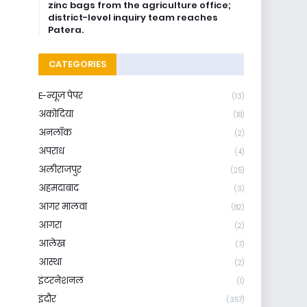
zinc bags from the agriculture office;
district-level inquiry team reaches
Patera.
CATEGORIES
E-न्यूज़ पेपर
(13)
अकोदिया
(18)
अनलॉक
(2)
अपराध
(4)
अलीराजपुर
(25)
अहमदाबाद
(3)
आगर मालवा
(82)
आगरा
(2)
आलेख
(7)
आस्था
(2)
इंटरनेशनल
(1)
इंदौर
(357)