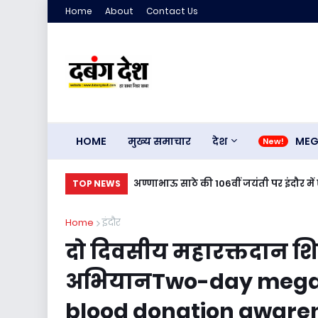
Home
About
Contact Us
HOME
मुख्य समाचार
देश
ME
rse recovered.
अण्णाभाऊ साठे की 106वीं जयंती पर इंदौर 
TOP NEWS
Annabhau Sathe, a grand procession
Home
इंदौर
दो दिवसीय महारक्तदान शि
अभियानTwo-day mega 
blood donation aware