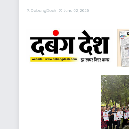
DabangDesh
June 02, 2026