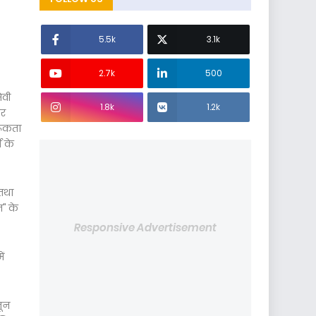
5.5k
3.1k
2.7k
500
ेवी
1.8k
1.2k
ार
गरूकता
ी के
 तथा
न" के
Responsive Advertisement
ं
जून