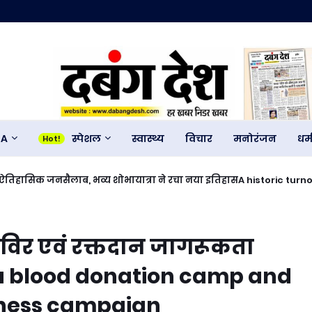
GA
स्पेशल
स्वास्थ्य
विचार
मनोरंजन
धर्
में ऐतिहासिक जनसैलाब, भव्य शोभायात्रा ने रचा नया इतिहासA historic tur
 created history.
विर एवं रक्तदान जागरूकता
blood donation camp and
ness campaign