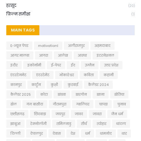
हरसूद
(20)
फ़िल्म समीक्षा
(1)
MAIN TAGS
E-न्यूज़ पेपर
motivationl
अलीराजपुर
अहमदाबाद
आगर मालवा
आगरा
आलेख
आस्था
इंटरनेशनल
इंदौर
इकोनॉमी
ई-पेपर
ईद
उज्जैन
उत्तर प्रदेश
एंटरटेनमेट
एंटरटेमेंट
ओंकारेश्वर
कविता
कहानी
कानपुर
कार्टून
कुक्षी
कुरवाई
कैलेंडर 2024
कैलेंडर 2025
कोटा
खंडवा
खरगोन
खाना
खेतिया
खेल
गंज बासौदा
गौतमपुरा
ग्वालियर
चापड़ा
चुनाव
छत्तीसगढ़
छिंदवाड़ा
जयपुर
जावद
जावरा
जैन धर्म
झाबूआ
टेक्नोलॉजी
तमिलनाडु
तीर्थ
त्योहार
थांदला
दिल्ली
देपालपुर
देवास
देश
धर्म
धामनोद
धार