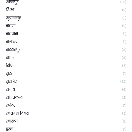
शाजापुर
(83)
शिक्षा
(2)
शुजालपुर
(8)
सतना
(2)
सतवास
(1)
सनावद
(1)
सरदारपुर
(3)
सागर
(3)
सिंघाना
(5)
सुरत
(1)
सुसनेर
(67)
सेगांव
(9)
सोयतकला
(3)
स्पोट्स
(1)
स्वतंत्रता दिवस
(5)
स्वास्थ्य
(17)
हरदा
(1)