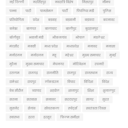
नई दिल्ली
नरसिंहपुर
नवरात्रि विशेष
निसरपुर
नीमच
पन्ना
पाटी
पानसेमल
पार्टी
पिपलिया मंडी
पुलिस
प्रतियोगिता
प्रदेश
बडवाह
बड़वानी
बड़ावदा
बदनावर
बनेठा
बागपत
बालाघाट
बालीपुर
बुरहानपुर
बॉलीवुड
भवानी मंडी
भीकनगांव
भोपाल
मंडलेश्वर
मंदसौर
मक्सी
मध्य प्रदेश
मध्यप्रदेश
मनावर
मनासा
मनोरंजन
मनोरजन
महू
महेश्वर
मुख्य समाचार
मुबई
मुरैना
मु्ख्य समाचार
मेघनगर
मोटिवेशन
रचनाएँ
रतलाम
राजगढ़
राजनीति
राजपुर
राजस्थान
राज्य
रामेश्वर
रायपुर
लॉकडाउन
विचार
विदिशा
विदेश
वेब सीरीज
व्यापार
शहडोल
शाजापुर
शिक्षा
शुजालपुर
सतना
सतवास
सनावद
सरदारपुर
सागर
सुरत
सुसनेर
सेगांव
सोयतकला
स्पोर्ट्स
स्वतंत्रता दिवस
स्वास्थ्य
हरदा
हरसूद
फ़िल्म समीक्षा