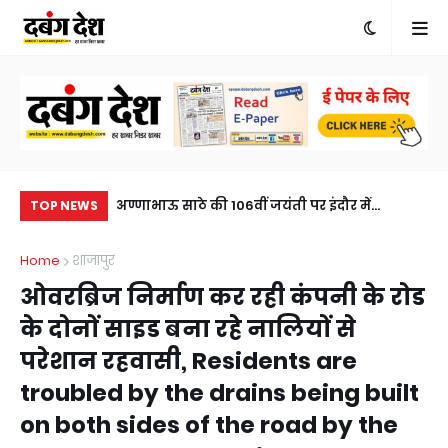
खुलासा, एक आरोपी
अण्णाभाऊ साठे की 106वीं जयंती पर इंदौर में
26 
TOP NEWS
eft solved within
ऐतिहासिक जनसैलाब, भव्य शोभायात्रा ने रचा नया
महो
Home
शाजापुर
sted, horse
इतिहासA historic turnout in Indore on the
in
ओवरब्रिज निर्माण कर रही कंपनी के रोड
106th birth anniversary of Annabhau Sathe,
25
के दोनों साइड बना रहे नालियों से
a grand procession created history.
No
परेशान रहवासी, Residents are
troubled by the drains being built
on both sides of the road by the