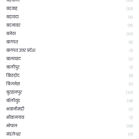
बड़वानी
(26)
बड़वाह
(53)
बड़ावदा
(6)
बदनावर
(111)
बनेठा
(20)
बागपत
(9)
बागपत उत्तर प्रदेश
(1)
बालाघाट
(2)
बालीपुर
(1)
बिछड़ोद
(8)
बिजनेस
(2)
बुरहानपुर
(33)
बॉलीवुड
(38)
भवानीमंडी
(2)
भीकनगांव
(1)
भोपाल
(39)
मंडलेश्वर
(17)