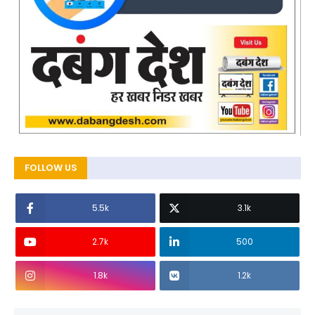
FOLLOW US
5.5k
3.1k
2.7k
500
1.8k
1.2k