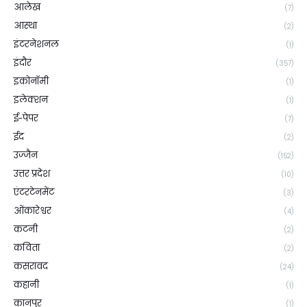
आलेख
(7)
आस्था
(2)
इंटरनेशनल
(1)
इंदौर
(357)
इकोनॉमी
(1)
इलेक्शन
(1)
ई-पेपर
(7)
ईद
(2)
उज्जैन
(152)
उत्तर प्रदेश
(10)
एंटरटेनमेंट
(3)
ओंकारेश्वर
(4)
कटनी
(2)
कविता
(2)
कसरावद
(24)
कहानी
(1)
कानपुर
(1)