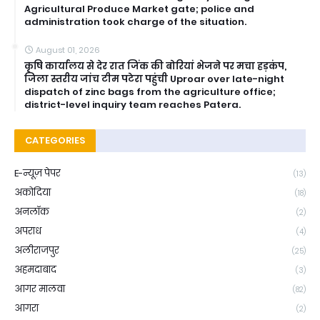
Agricultural Produce Market gate; police and
administration took charge of the situation.
August 01, 2026
कृषि कार्यालय से देर रात जिंक की बोरियां भेजने पर मचा हड़कंप,
जिला स्तरीय जांच टीम पटेरा पहुंची Uproar over late-night
dispatch of zinc bags from the agriculture office;
district-level inquiry team reaches Patera.
CATEGORIES
E-न्यूज़ पेपर
(13)
अकोदिया
(18)
अनलॉक
(2)
अपराध
(4)
अलीराजपुर
(25)
अहमदाबाद
(3)
आगर मालवा
(82)
आगरा
(2)