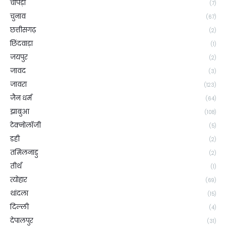
चापड़ा
(7)
चुनाव
(67)
छत्तीसगढ़
(2)
छिंदवाड़ा
(1)
जयपुर
(2)
जावद
(3)
जावरा
(123)
जैन धर्म
(64)
झाबुआ
(108)
टेक्नोलॉजी
(5)
डही
(2)
तमिलनाडु
(2)
तीर्थ
(1)
त्योहार
(69)
थांदला
(15)
दिल्ली
(4)
देपालपुर
(31)