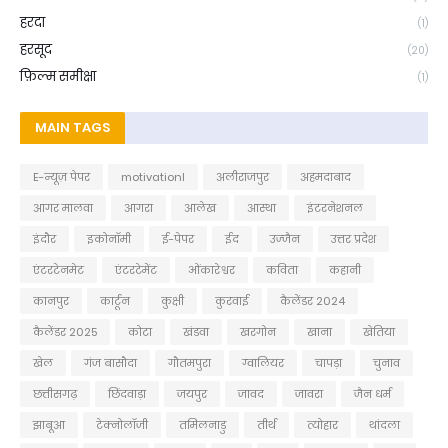
हरदा
(1)
हरसूद
(20)
फ़िल्म समीक्षा
(1)
MAIN TAGS
E-न्यूज़ पेपर
motivationl
अलीराजपुर
अहमदाबाद
आगर मालवा
आगरा
आलेख
आस्था
इंटरनेशनल
इंदौर
इकोनॉमी
ई-पेपर
ईद
उज्जैन
उत्तर प्रदेश
एंटरटेनमेट
एंटरटेमेंट
ओंकारेश्वर
कविता
कहानी
कानपुर
कार्टून
कुक्षी
कुरवाई
कैलेंडर 2024
कैलेंडर 2025
कोटा
खंडवा
खरगोन
खाना
खेतिया
खेल
गंज बासौदा
गौतमपुरा
ग्वालियर
चापड़ा
चुनाव
छत्तीसगढ़
छिंदवाड़ा
जयपुर
जावद
जावरा
जैन धर्म
झाबूआ
टेक्नोलॉजी
तमिलनाडु
तीर्थ
त्योहार
थांदला