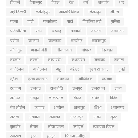
दिल्ली
देपालपुर
देवास
देश
धर्म
धामनोद
धार
नई दिल्ली
नरसिंहपुर
नवरात्रि विशेष
निसरपुर
नीमच
पन्ना
पाटी
पानसेमल
पार्टी
पिपलिया मंडी
पुलिस
प्रतियोगिता
प्रदेश
बडवाह
बड़वानी
बड़ावदा
बदनावर
बनेठा
बागपत
बालाघाट
बालीपुर
बुरहानपुर
बॉलीवुड
भवानी मंडी
भीकनगांव
भोपाल
मंडलेश्वर
मंदसौर
मक्सी
मध्य प्रदेश
मध्यप्रदेश
मनावर
मनासा
मनोरंजन
मनोरजन
महू
महेश्वर
मुख्य समाचार
मुबई
मुरैना
मु्ख्य समाचार
मेघनगर
मोटिवेशन
रचनाएँ
रतलाम
राजगढ़
राजनीति
राजपुर
राजस्थान
राज्य
रामेश्वर
रायपुर
लॉकडाउन
विचार
विदिशा
विदेश
वेब सीरीज
व्यापार
शहडोल
शाजापुर
शिक्षा
शुजालपुर
सतना
सतवास
सनावद
सरदारपुर
सागर
सुरत
सुसनेर
सेगांव
सोयतकला
स्पोर्ट्स
स्वतंत्रता दिवस
स्वास्थ्य
हरदा
हरसूद
फ़िल्म समीक्षा