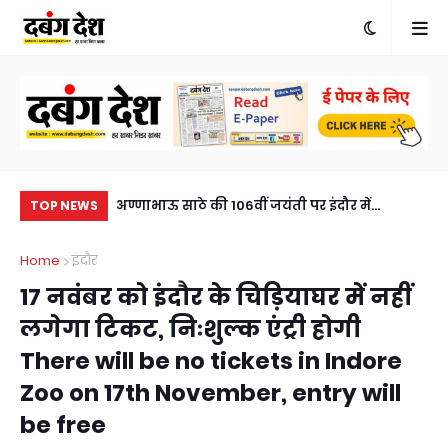
खुलासा, एक आरोपी
अण्णाभाऊ साठे की 106वीं जयंती पर इंदौर में
स्व
TOP NEWS
eft solved within
ऐतिहासिक जनसैलाब, भव्य शोभायात्रा ने रचा नया
भें
Home
इंदौर
sted, horse
इतिहासA historic turnout in Indore on the
के लिए भें
17 नवंबर को इंदौर के चिड़ियाघर में नहीं
106th birth anniversary of Annabhau Sathe,
th
लगेगा टिकट, निःशुल्क एंट्री होगी
a grand procession created history.
Ma
There will be no tickets in Indore
Zoo on 17th November, entry will
be free