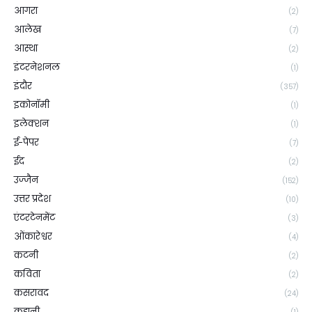
आगरा
(2)
आलेख
(7)
आस्था
(2)
इंटरनेशनल
(1)
इंदौर
(357)
इकोनॉमी
(1)
इलेक्शन
(1)
ई-पेपर
(7)
ईद
(2)
उज्जैन
(152)
उत्तर प्रदेश
(10)
एंटरटेनमेंट
(3)
ओंकारेश्वर
(4)
कटनी
(2)
कविता
(2)
कसरावद
(24)
कहानी