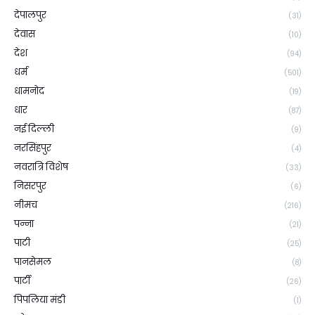
देपालपुर
(31)
देवास
(10)
देश
(94)
धर्म
(501)
धामनोद
(19)
धार
(87)
नई दिल्ली
(9)
नरसिंहपुर
(4)
नवरात्रि विशेष
(33)
निसरपुर
(6)
नीमच
(216)
पन्ना
(21)
पाटी
(25)
पानसेमल
(8)
पार्टी
(26)
पिपलिया मंडी
(1)