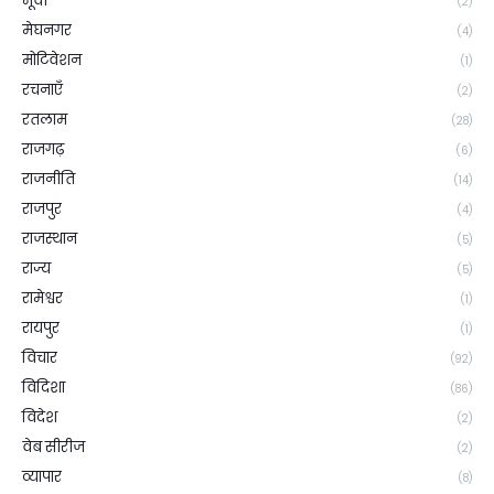
मूवी
(2)
मेघनगर
(4)
मोटिवेशन
(1)
रचनाएँ
(2)
रतलाम
(28)
राजगढ़
(6)
राजनीति
(14)
राजपुर
(4)
राजस्थान
(5)
राज्य
(5)
रामेश्वर
(1)
रायपुर
(1)
विचार
(92)
विदिशा
(86)
विदेश
(2)
वेब सीरीज
(2)
व्यापार
(8)