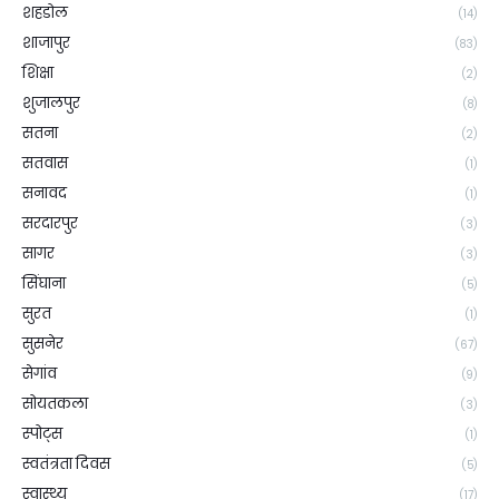
शहडोल
(14)
शाजापुर
(83)
शिक्षा
(2)
शुजालपुर
(8)
सतना
(2)
सतवास
(1)
सनावद
(1)
सरदारपुर
(3)
सागर
(3)
सिंघाना
(5)
सुरत
(1)
सुसनेर
(67)
सेगांव
(9)
सोयतकला
(3)
स्पोट्स
(1)
स्वतंत्रता दिवस
(5)
स्वास्थ्य
(17)