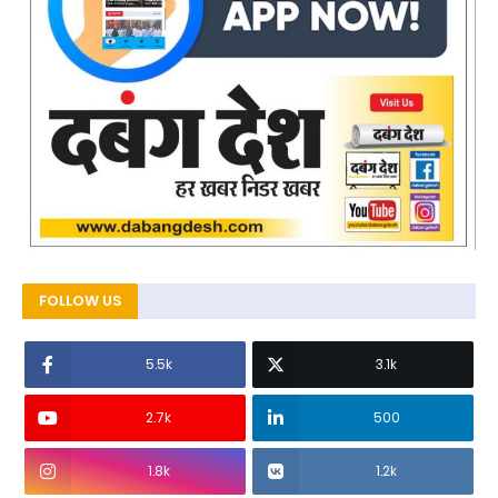
FOLLOW US
5.5k
3.1k
2.7k
500
1.8k
1.2k