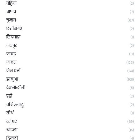
घट्टिया
(2)
चापड़ा
(7)
चुनाव
(67)
छत्तीसगढ़
(2)
छिंदवाड़ा
(1)
जयपुर
(2)
जावद
(3)
जावरा
(123)
जैन धर्म
(64)
झाबुआ
(108)
टेक्नोलॉजी
(5)
डही
(2)
तमिलनाडु
(2)
तीर्थ
(1)
त्योहार
(69)
थांदला
(15)
दिल्ली
(4)