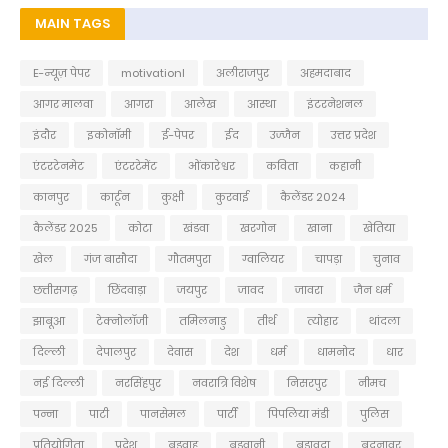
MAIN TAGS
E-न्यूज़ पेपर
motivationl
अलीराजपुर
अहमदाबाद
आगर मालवा
आगरा
आलेख
आस्था
इंटरनेशनल
इंदौर
इकोनॉमी
ई-पेपर
ईद
उज्जैन
उत्तर प्रदेश
एंटरटेनमेट
एंटरटेमेंट
ओंकारेश्वर
कविता
कहानी
कानपुर
कार्टून
कुक्षी
कुरवाई
कैलेंडर 2024
कैलेंडर 2025
कोटा
खंडवा
खरगोन
खाना
खेतिया
खेल
गंज बासौदा
गौतमपुरा
ग्वालियर
चापड़ा
चुनाव
छत्तीसगढ़
छिंदवाड़ा
जयपुर
जावद
जावरा
जैन धर्म
झाबूआ
टेक्नोलॉजी
तमिलनाडु
तीर्थ
त्योहार
थांदला
दिल्ली
देपालपुर
देवास
देश
धर्म
धामनोद
धार
नई दिल्ली
नरसिंहपुर
नवरात्रि विशेष
निसरपुर
नीमच
पन्ना
पाटी
पानसेमल
पार्टी
पिपलिया मंडी
पुलिस
प्रतियोगिता
प्रदेश
बडवाह
बड़वानी
बड़ावदा
बदनावर