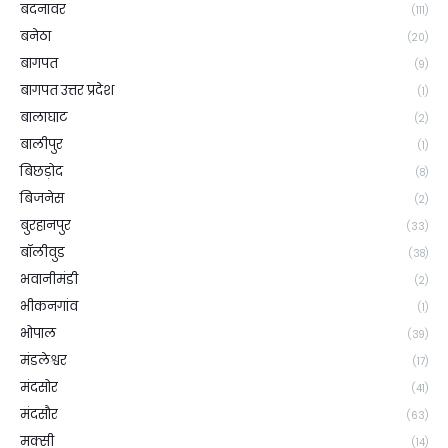
बदनावर
(111)
बनेठा
(20)
बागपत
(9)
बागपत उत्तर प्रदेश
(1)
बालाघाट
(2)
बालीपुर
(1)
बिछड़ोद
(8)
बिजनेस
(2)
बुरहानपुर
(33)
बॉलीवुड
(38)
भवानीमंडी
(2)
भीकनगांव
(1)
भोपाल
(39)
मंडलेश्वर
(17)
मंदसोर
(41)
मंदसौर
(63)
मक्सी
(14)