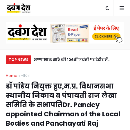
खुलासा, एक आरोपी
अण्णाभाऊ साठे की 106वीं जयंती पर इंदौर में
मनो
TOP NEWS
eft solved within
ऐतिहासिक जनसैलाब, भव्य शोभायात्रा ने रचा नया
भृ
Home
जावरा
sted, horse
इतिहासA historic turnout in Indore on the
a c
डॉ पांडेय नियुक्त हुए,म.प्र. विधानसभा
106th birth anniversary of Annabhau Sathe,
स्थानीय निकाय व पंचायती राज लेखा
a grand procession created history.
समिति के सभापतिDr. Pandey
appointed Chairman of the Local
Bodies and Panchayati Raj