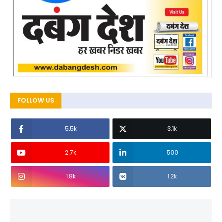
FOLLOW US
5.5k
3.1k
2.7k
500
1.8k
1.2k