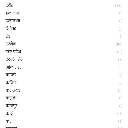
इंदौर
(357)
इकोनॉमी
(1)
इलेक्शन
(1)
ई-पेपर
(7)
ईद
(2)
उज्जैन
(152)
उत्तर प्रदेश
(10)
एंटरटेनमेंट
(3)
ओंकारेश्वर
(4)
कटनी
(2)
कविता
(2)
कसरावद
(24)
कहानी
(1)
कानपुर
(1)
कार्टून
(13)
कुक्षी
(6)