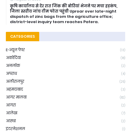
कृषि कार्यालय से देर रात जिंक की बोरियां भेजने पर मचा हड़कंप,
जिला स्तरीय जांच टीम पटेरा पहुंची Uproar over late-night
dispatch of zinc bags from the agriculture office;
district-level inquiry team reaches Patera.
CATEGORIES
E-न्यूज़ पेपर
(13)
अकोदिया
(18)
अनलॉक
(2)
अपराध
(4)
अलीराजपुर
(25)
अहमदाबाद
(3)
आगर मालवा
(82)
आगरा
(2)
आलेख
(7)
आस्था
(2)
इंटरनेशनल
(1)