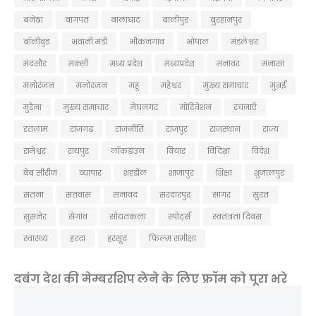
बनेठा
बागपत
बालाघाट
बालीपुर
बुरहानपुर
बॉलीवुड
भवानी मंडी
भीकनगांव
भोपाल
मंडलेश्वर
मंदसौर
मक्सी
मध्य प्रदेश
मध्यप्रदेश
मनावर
मनासा
मनोरंजन
मनोरजन
महू
महेश्वर
मुख्य समाचार
मुबई
मुरैना
मु्ख्य समाचार
मेघनगर
मोटिवेशन
रचनाएँ
रतलाम
राजगढ़
राजनीति
राजपुर
राजस्थान
राज्य
रामेश्वर
रायपुर
लॉकडाउन
विचार
विदिशा
विदेश
वेब सीरीज
व्यापार
शहडोल
शाजापुर
शिक्षा
शुजालपुर
सतना
सतवास
सनावद
सरदारपुर
सागर
सुरत
सुसनेर
सेगांव
सोयतकला
स्पोर्ट्स
स्वतंत्रता दिवस
स्वास्थ्य
हरदा
हरसूद
फ़िल्म समीक्षा
दबंग देश की मेम्बरशिप लेने के लिए फ्रॉम को पूरा भरे