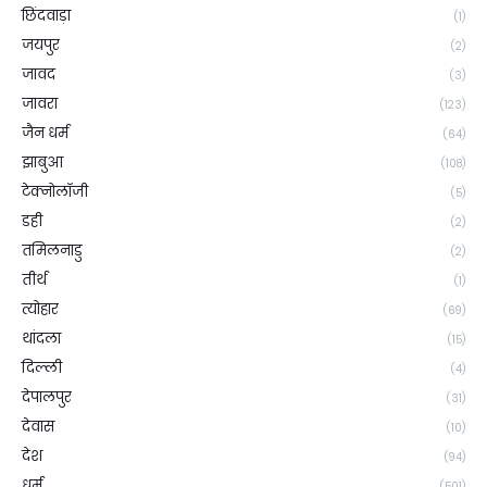
छिंदवाड़ा
(1)
जयपुर
(2)
जावद
(3)
जावरा
(123)
जैन धर्म
(64)
झाबुआ
(108)
टेक्नोलॉजी
(5)
डही
(2)
तमिलनाडु
(2)
तीर्थ
(1)
त्योहार
(69)
थांदला
(15)
दिल्ली
(4)
देपालपुर
(31)
देवास
(10)
देश
(94)
धर्म
(501)