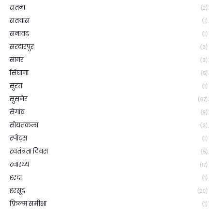
सतना
(2)
सतवास
(1)
सनावद
(1)
सरदारपुर
(3)
सागर
(3)
सिंघाना
(5)
सुरत
(1)
सुसनेर
(67)
सेगांव
(9)
सोयतकला
(3)
स्पोट्स
(1)
स्वतंत्रता दिवस
(5)
स्वास्थ्य
(17)
हरदा
(1)
हरसूद
(20)
फ़िल्म समीक्षा
(1)