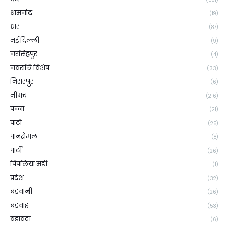
धामनोद
(19)
धार
(87)
नई दिल्ली
(9)
नरसिंहपुर
(4)
नवरात्रि विशेष
(33)
निसरपुर
(6)
नीमच
(216)
पन्ना
(21)
पाटी
(25)
पानसेमल
(8)
पार्टी
(26)
पिपलिया मंडी
(1)
प्रदेश
(32)
बड़वानी
(26)
बड़वाह
(53)
बड़ावदा
(6)