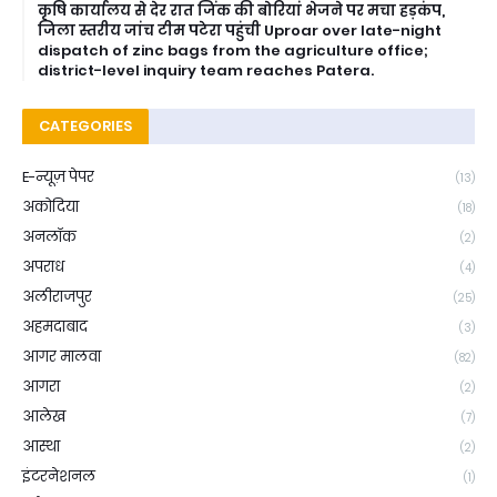
कृषि कार्यालय से देर रात जिंक की बोरियां भेजने पर मचा हड़कंप,
जिला स्तरीय जांच टीम पटेरा पहुंची Uproar over late-night
dispatch of zinc bags from the agriculture office;
district-level inquiry team reaches Patera.
CATEGORIES
E-न्यूज़ पेपर
(13)
अकोदिया
(18)
अनलॉक
(2)
अपराध
(4)
अलीराजपुर
(25)
अहमदाबाद
(3)
आगर मालवा
(82)
आगरा
(2)
आलेख
(7)
आस्था
(2)
इंटरनेशनल
(1)