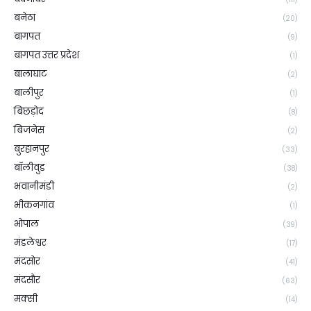
बनेठा
(20)
बागपत
(9)
बागपत उत्तर प्रदेश
(1)
बालाघाट
(2)
बालीपुर
(1)
बिछड़ोद
(8)
बिजनेस
(2)
बुरहानपुर
(33)
बॉलीवुड
(38)
भवानीमंडी
(2)
भीकनगांव
(1)
भोपाल
(39)
मंडलेश्वर
(17)
मंदसोर
(41)
मंदसौर
(63)
मक्सी
(14)