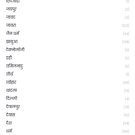
छिंदवाड़ा
(1)
जयपुर
(2)
जावद
(3)
जावरा
(123)
जैन धर्म
(64)
झाबुआ
(108)
टेक्नोलॉजी
(5)
डही
(2)
तमिलनाडु
(2)
तीर्थ
(1)
त्योहार
(69)
थांदला
(15)
दिल्ली
(4)
देपालपुर
(31)
देवास
(10)
देश
(94)
धर्म
(501)