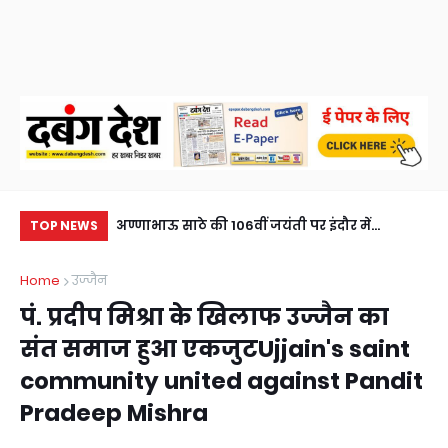
खुलासा, एक आरोपी
अण्णाभाऊ साठे की 106वीं जयंती पर इंदौर में
26 
TOP NEWS
eft solved within
ऐतिहासिक जनसैलाब, भव्य शोभायात्रा ने रचा नया
महो
Home
उज्जैन
sted, horse
इतिहासA historic turnout in Indore on the
in
पं. प्रदीप मिश्रा के खिलाफ उज्जैन का
106th birth anniversary of Annabhau Sathe,
25
संत समाज हुआ एकजुटUjjain's saint
a grand procession created history.
No
community united against Pandit
Pradeep Mishra