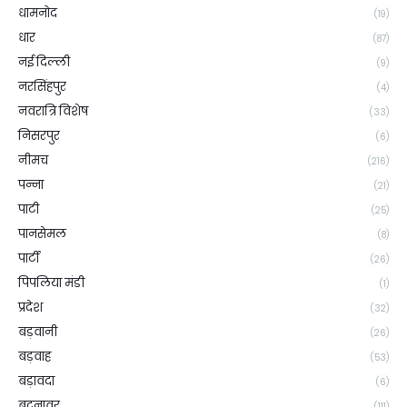
धामनोद
(19)
धार
(87)
नई दिल्ली
(9)
नरसिंहपुर
(4)
नवरात्रि विशेष
(33)
निसरपुर
(6)
नीमच
(216)
पन्ना
(21)
पाटी
(25)
पानसेमल
(8)
पार्टी
(26)
पिपलिया मंडी
(1)
प्रदेश
(32)
बड़वानी
(26)
बड़वाह
(53)
बड़ावदा
(6)
बदनावर
(111)