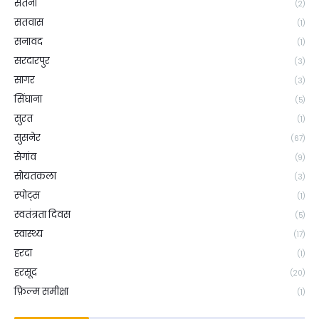
सतना
(2)
सतवास
(1)
सनावद
(1)
सरदारपुर
(3)
सागर
(3)
सिंघाना
(5)
सुरत
(1)
सुसनेर
(67)
सेगांव
(9)
सोयतकला
(3)
स्पोट्स
(1)
स्वतंत्रता दिवस
(5)
स्वास्थ्य
(17)
हरदा
(1)
हरसूद
(20)
फ़िल्म समीक्षा
(1)