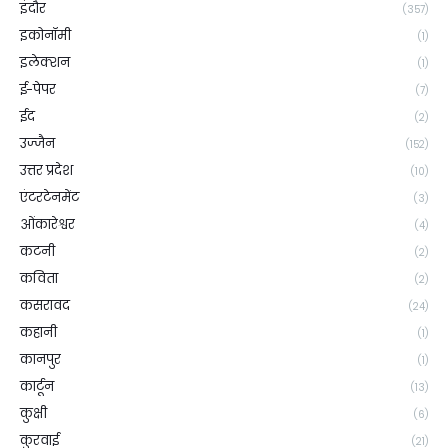
इंदौर
(357)
इकोनॉमी
(1)
इलेक्शन
(1)
ई-पेपर
(7)
ईद
(2)
उज्जैन
(152)
उत्तर प्रदेश
(10)
एंटरटेनमेंट
(3)
ओंकारेश्वर
(4)
कटनी
(2)
कविता
(2)
कसरावद
(24)
कहानी
(1)
कानपुर
(1)
कार्टून
(13)
कुक्षी
(6)
कुरवाई
(21)