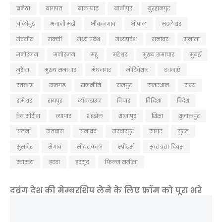
बनेठा
बागपत
बालाघाट
बालीपुर
बुरहानपुर
बॉलीवुड
भवानी मंडी
भीकनगांव
भोपाल
मंडलेश्वर
मंदसौर
मक्सी
मध्य प्रदेश
मध्यप्रदेश
मनावर
मनासा
मनोरंजन
मनोरजन
महू
महेश्वर
मुख्य समाचार
मुबई
मुरैना
मु्ख्य समाचार
मेघनगर
मोटिवेशन
रचनाएँ
रतलाम
राजगढ़
राजनीति
राजपुर
राजस्थान
राज्य
रामेश्वर
रायपुर
लॉकडाउन
विचार
विदिशा
विदेश
वेब सीरीज
व्यापार
शहडोल
शाजापुर
शिक्षा
शुजालपुर
सतना
सतवास
सनावद
सरदारपुर
सागर
सुरत
सुसनेर
सेगांव
सोयतकला
स्पोर्ट्स
स्वतंत्रता दिवस
स्वास्थ्य
हरदा
हरसूद
फ़िल्म समीक्षा
दबंग देश की मेम्बरशिप लेने के लिए फ्रॉम को पूरा भरे