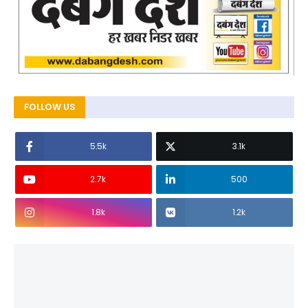
FOLLOW US
5.5k
3.1k
2.7k
500
1.8k
1.2k