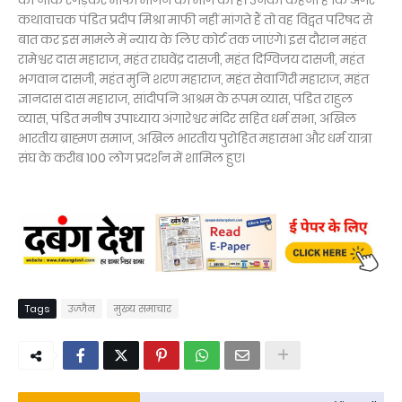
को नाक रगड़कर माफी मांगने की मांग की है। उनका कहना है कि अगर
कथावाचक पंडित प्रदीप मिश्रा माफी नहीं मांगते हैं तो वह विद्वत परिषद से
बात कर इस मामले में न्याय के लिए कोर्ट तक जाएंगे। इस दौरान महंत
रामेश्वर दास महाराज, महंत राघवेंद्र दासजी, महंत दिग्विजय दासजी, महंत
भगवान दासजी, महंत मुनि शरण महाराज, महंत सेवागिरी महाराज, महंत
ज्ञानदास दास महाराज, सांदीपनि आश्रम के रूपम व्यास, पंडित राहुल
व्यास, पंडित मनीष उपाध्याय अंगारेश्वर मंदिर सहित धर्म सभा, अखिल
भारतीय ब्राह्मण समाज, अखिल भारतीय पुरोहित महासभा और धर्म यात्रा
संघ के करीब 100 लोग प्रदर्शन में शामिल हुए।
Tags
उज्जैन
मुख्य समाचार