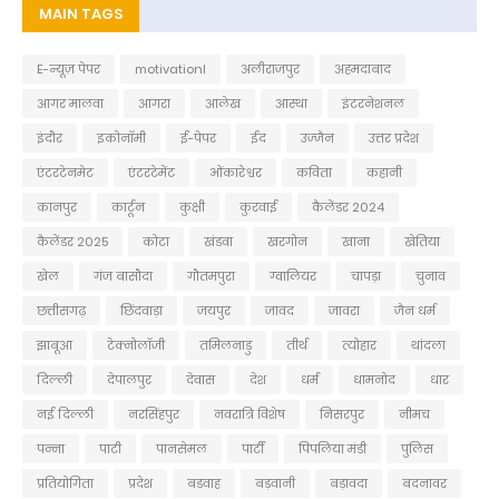
MAIN TAGS
E-न्यूज़ पेपर
motivationl
अलीराजपुर
अहमदाबाद
आगर मालवा
आगरा
आलेख
आस्था
इंटरनेशनल
इंदौर
इकोनॉमी
ई-पेपर
ईद
उज्जैन
उत्तर प्रदेश
एंटरटेनमेट
एंटरटेमेंट
ओंकारेश्वर
कविता
कहानी
कानपुर
कार्टून
कुक्षी
कुरवाई
कैलेंडर 2024
कैलेंडर 2025
कोटा
खंडवा
खरगोन
खाना
खेतिया
खेल
गंज बासौदा
गौतमपुरा
ग्वालियर
चापड़ा
चुनाव
छत्तीसगढ़
छिंदवाड़ा
जयपुर
जावद
जावरा
जैन धर्म
झाबूआ
टेक्नोलॉजी
तमिलनाडु
तीर्थ
त्योहार
थांदला
दिल्ली
देपालपुर
देवास
देश
धर्म
धामनोद
धार
नई दिल्ली
नरसिंहपुर
नवरात्रि विशेष
निसरपुर
नीमच
पन्ना
पाटी
पानसेमल
पार्टी
पिपलिया मंडी
पुलिस
प्रतियोगिता
प्रदेश
बडवाह
बड़वानी
बड़ावदा
बदनावर