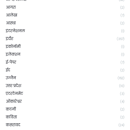
आगरा
(2)
आलेख
(7)
आस्था
(2)
इंटरनेशनल
(1)
इंदौर
(357)
इकोनॉमी
(1)
इलेक्शन
(1)
ई-पेपर
(7)
ईद
(2)
उज्जैन
(152)
उत्तर प्रदेश
(10)
एंटरटेनमेंट
(3)
ओंकारेश्वर
(4)
कटनी
(2)
कविता
(2)
कसरावद
(24)