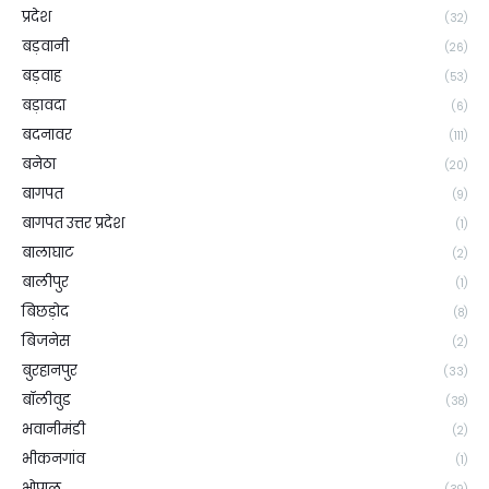
प्रदेश
(32)
बड़वानी
(26)
बड़वाह
(53)
बड़ावदा
(6)
बदनावर
(111)
बनेठा
(20)
बागपत
(9)
बागपत उत्तर प्रदेश
(1)
बालाघाट
(2)
बालीपुर
(1)
बिछड़ोद
(8)
बिजनेस
(2)
बुरहानपुर
(33)
बॉलीवुड
(38)
भवानीमंडी
(2)
भीकनगांव
(1)
भोपाल