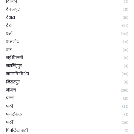
दिल्ली
(4)
देपालपुर
(31)
देवास
(10)
देश
(94)
धर्म
(501)
धामनोद
(19)
धार
(87)
नई दिल्ली
(9)
नरसिंहपुर
(4)
नवरात्रि विशेष
(33)
निसरपुर
(6)
नीमच
(216)
पन्ना
(21)
पाटी
(25)
पानसेमल
(8)
पार्टी
(26)
पिपलिया मंडी
(1)