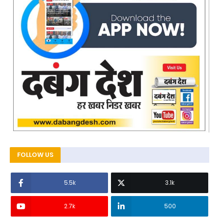
FOLLOW US
5.5k
3.1k
2.7k
500