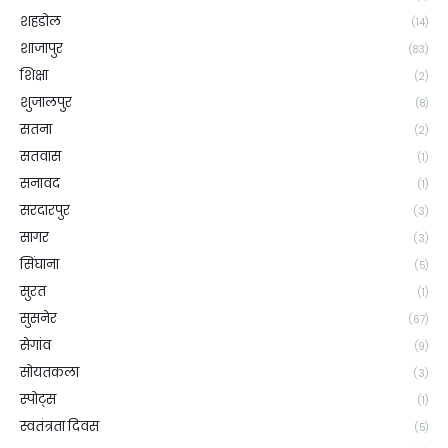
शहडोल
(14)
शाजापुर
(83)
शिक्षा
(2)
शुजालपुर
(8)
सतना
(2)
सतवास
(1)
सनावद
(1)
सरदारपुर
(3)
सागर
(3)
सिंघाना
(5)
सुरत
(1)
सुसनेर
(67)
सेगांव
(9)
सोयतकला
(3)
स्पोट्स
(1)
स्वतंत्रता दिवस
(5)