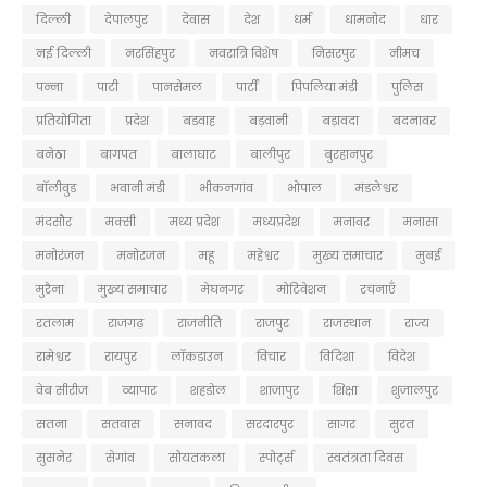
दिल्ली
देपालपुर
देवास
देश
धर्म
धामनोद
धार
नई दिल्ली
नरसिंहपुर
नवरात्रि विशेष
निसरपुर
नीमच
पन्ना
पाटी
पानसेमल
पार्टी
पिपलिया मंडी
पुलिस
प्रतियोगिता
प्रदेश
बडवाह
बड़वानी
बड़ावदा
बदनावर
बनेठा
बागपत
बालाघाट
बालीपुर
बुरहानपुर
बॉलीवुड
भवानी मंडी
भीकनगांव
भोपाल
मंडलेश्वर
मंदसौर
मक्सी
मध्य प्रदेश
मध्यप्रदेश
मनावर
मनासा
मनोरंजन
मनोरजन
महू
महेश्वर
मुख्य समाचार
मुबई
मुरैना
मु्ख्य समाचार
मेघनगर
मोटिवेशन
रचनाएँ
रतलाम
राजगढ़
राजनीति
राजपुर
राजस्थान
राज्य
रामेश्वर
रायपुर
लॉकडाउन
विचार
विदिशा
विदेश
वेब सीरीज
व्यापार
शहडोल
शाजापुर
शिक्षा
शुजालपुर
सतना
सतवास
सनावद
सरदारपुर
सागर
सुरत
सुसनेर
सेगांव
सोयतकला
स्पोर्ट्स
स्वतंत्रता दिवस