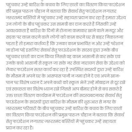
पहुंचकर उन्हें बारिश के बचाव के लिए छातों का वितरण किया फाउंडेशन
की प्रमुख पारुल चौहान ने बताया कि सेवार्थ सेतु फाउंडेशन लगातार
जरूरतमंद बस्तियों में पहुंचकर उन्हें सहायता प्रदान कर रहा है हमारा उद्देश्य
उन लोगों के बीच पहुंचकर उस सामग्री का दान करते हैं जिसकी उन्हें
आवश्यकता है बारिश के दिनों में रोजाना कमाकर खाने वाले मजदूर और
सड़क पर काम करने वाले लोगों को काम करने घर से बाहर निकालना
पड़ता है तो हमारा कर्तव्य हैं कि उनका काम प्रभावित न ओर उन्हें परेशान
ना होना पड़े इसलिए सेवार्थ सेतु फाऊंडेशन के सदस्य द्वारा उनके बीच
पहुंचकर छातों का दान किया जिससे वह काम आसानी से कर सके एवं
उनके बच्चे आसानी से स्कूल जा सके नर सेवा नारायण सेवा के उद्देश्य को
लेकर फाउंडेशन सतत कार्य कर रहा है उपस्थित सदस्यों द्वारा उन्हें बारिश
के मौसम में अपने घर के आसपास पानी न जमा होने दे एवं अपने खान-
पान पर विशेष ध्यान दें अपने बच्चों को स्कूल भेजें उन्हें मोबाइल से दूर रखें
एवं स्वच्छता का विशेष ध्यान रखें जिससे आप बीमार होने से बच सकते हैं
उक्त छाता वितरण कार्यक्रम में फाउंडेशन की सदस्यबदनावर सेवार्थ सेतु
फाऊंडेशन के सदस्यों द्वारा बारिश के मौसम की शुरुआत से नगर के
जरूरतमंद परिवारों के बीच पहुंचकर उन्हें बारिश के बचाव के लिए छातों
का वितरण किया फाउंडेशन की प्रमुख पारुल चौहान ने बताया कि सेवार्थ
सेतु फाउंडेशन लगातार जरूरतमंद बस्तियों में पहुंचकर उन्हें सहायता
प्रदान कर रहा है।