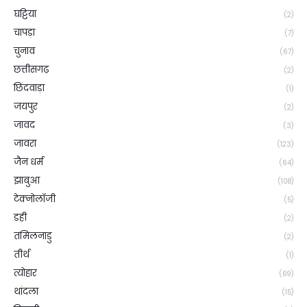
घट्टिया
(2)
चापड़ा
(7)
चुनाव
(67)
छत्तीसगढ़
(2)
छिंदवाड़ा
(1)
जयपुर
(2)
जावद
(3)
जावरा
(123)
जैन धर्म
(64)
झाबुआ
(108)
टेक्नोलॉजी
(5)
डही
(2)
तमिलनाडु
(2)
तीर्थ
(1)
त्योहार
(69)
थांदला
(15)