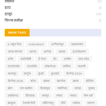
स्वास्थ्य
(17)
हरदा
(1)
हरसूद
(20)
फ़िल्म समीक्षा
(1)
MAIN TAGS
E-न्यूज़ पेपर
motivationl
अलीराजपुर
अहमदाबाद
आगर मालवा
आगरा
आलेख
आस्था
इंटरनेशनल
इंदौर
इकोनॉमी
ई-पेपर
ईद
उज्जैन
उत्तर प्रदेश
एंटरटेनमेट
एंटरटेमेंट
ओंकारेश्वर
कविता
कहानी
कानपुर
कार्टून
कुक्षी
कुरवाई
कैलेंडर 2024
कैलेंडर 2025
कोटा
खंडवा
खरगोन
खाना
खेतिया
खेल
गंज बासौदा
गौतमपुरा
ग्वालियर
चापड़ा
चुनाव
छत्तीसगढ़
छिंदवाड़ा
जयपुर
जावद
जावरा
जैन धर्म
झाबूआ
टेक्नोलॉजी
तमिलनाडु
तीर्थ
त्योहार
थांदला