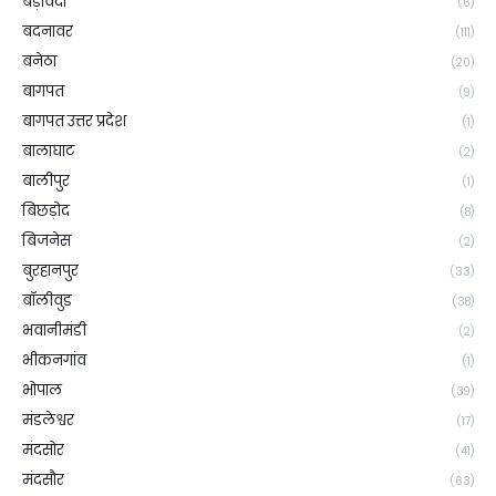
बड़ावदा
(6)
बदनावर
(111)
बनेठा
(20)
बागपत
(9)
बागपत उत्तर प्रदेश
(1)
बालाघाट
(2)
बालीपुर
(1)
बिछड़ोद
(8)
बिजनेस
(2)
बुरहानपुर
(33)
बॉलीवुड
(38)
भवानीमंडी
(2)
भीकनगांव
(1)
भोपाल
(39)
मंडलेश्वर
(17)
मंदसोर
(41)
मंदसौर
(63)