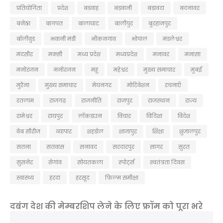
प्रतियोगिता
प्रदेश
बडवाह
बड़वानी
बड़ावदा
बदनावर
बनेठा
बागपत
बालाघाट
बालीपुर
बुरहानपुर
बॉलीवुड
भवानी मंडी
भीकनगांव
भोपाल
मंडलेश्वर
मंदसौर
मक्सी
मध्य प्रदेश
मध्यप्रदेश
मनावर
मनासा
मनोरंजन
मनोरजन
महू
महेश्वर
मुख्य समाचार
मुबई
मुरैना
मु्ख्य समाचार
मेघनगर
मोटिवेशन
रचनाएँ
रतलाम
राजगढ़
राजनीति
राजपुर
राजस्थान
राज्य
रामेश्वर
रायपुर
लॉकडाउन
विचार
विदिशा
विदेश
वेब सीरीज
व्यापार
शहडोल
शाजापुर
शिक्षा
शुजालपुर
सतना
सतवास
सनावद
सरदारपुर
सागर
सुरत
सुसनेर
सेगांव
सोयतकला
स्पोर्ट्स
स्वतंत्रता दिवस
स्वास्थ्य
हरदा
हरसूद
फ़िल्म समीक्षा
दबंग देश की मेम्बरशिप लेने के लिए फ्रॉम को पूरा भरे