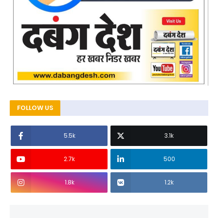
FOLLOW US
5.5k
3.1k
2.7k
500
1.8k
1.2k