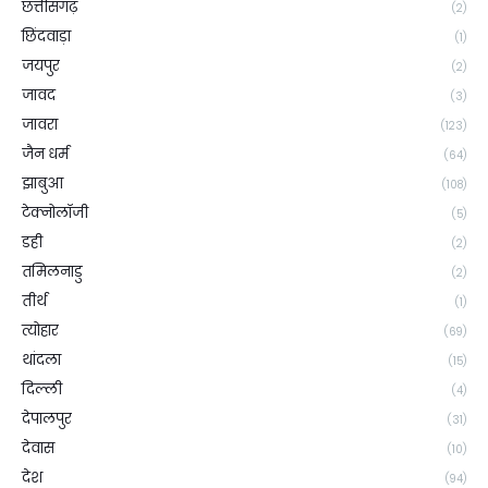
छत्तीसगढ़
(2)
छिंदवाड़ा
(1)
जयपुर
(2)
जावद
(3)
जावरा
(123)
जैन धर्म
(64)
झाबुआ
(108)
टेक्नोलॉजी
(5)
डही
(2)
तमिलनाडु
(2)
तीर्थ
(1)
त्योहार
(69)
थांदला
(15)
दिल्ली
(4)
देपालपुर
(31)
देवास
(10)
देश
(94)