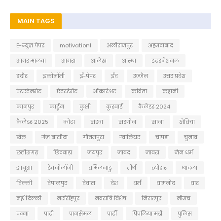
MAIN TAGS
E-न्यूज़ पेपर
motivationl
अलीराजपुर
अहमदाबाद
आगर मालवा
आगरा
आलेख
आस्था
इंटरनेशनल
इंदौर
इकोनॉमी
ई-पेपर
ईद
उज्जैन
उत्तर प्रदेश
एंटरटेनमेट
एंटरटेमेंट
ओंकारेश्वर
कविता
कहानी
कानपुर
कार्टून
कुक्षी
कुरवाई
कैलेंडर 2024
कैलेंडर 2025
कोटा
खंडवा
खरगोन
खाना
खेतिया
खेल
गंज बासौदा
गौतमपुरा
ग्वालियर
चापड़ा
चुनाव
छत्तीसगढ़
छिंदवाड़ा
जयपुर
जावद
जावरा
जैन धर्म
झाबूआ
टेक्नोलॉजी
तमिलनाडु
तीर्थ
त्योहार
थांदला
दिल्ली
देपालपुर
देवास
देश
धर्म
धामनोद
धार
नई दिल्ली
नरसिंहपुर
नवरात्रि विशेष
निसरपुर
नीमच
पन्ना
पाटी
पानसेमल
पार्टी
पिपलिया मंडी
पुलिस