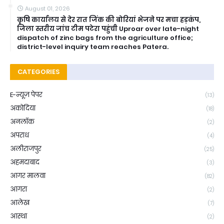
August 01, 2026
कृषि कार्यालय से देर रात जिंक की बोरियां भेजने पर मचा हड़कंप,
जिला स्तरीय जांच टीम पटेरा पहुंची Uproar over late-night
dispatch of zinc bags from the agriculture office;
district-level inquiry team reaches Patera.
CATEGORIES
E-न्यूज़ पेपर
(13)
अकोदिया
(18)
अनलॉक
(2)
अपराध
(4)
अलीराजपुर
(25)
अहमदाबाद
(3)
आगर मालवा
(82)
आगरा
(2)
आलेख
(7)
आस्था
(2)