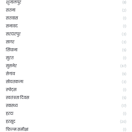
शुजालपुर
(8)
सतना
(2)
सतवास
(1)
सनावद
(1)
सरदारपुर
(3)
सागर
(3)
सिंघाना
(5)
सुरत
(1)
सुसनेर
(67)
सेगांव
(9)
सोयतकला
(3)
स्पोट्स
(1)
स्वतंत्रता दिवस
(5)
स्वास्थ्य
(17)
हरदा
(1)
हरसूद
(20)
फ़िल्म समीक्षा
(1)