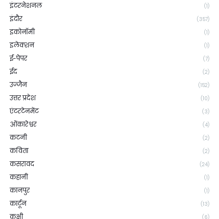
इंटरनेशनल
(1)
इंदौर
(357)
इकोनॉमी
(1)
इलेक्शन
(1)
ई-पेपर
(7)
ईद
(2)
उज्जैन
(152)
उत्तर प्रदेश
(10)
एंटरटेनमेंट
(3)
ओंकारेश्वर
(4)
कटनी
(2)
कविता
(2)
कसरावद
(24)
कहानी
(1)
कानपुर
(1)
कार्टून
(13)
कुक्षी
(6)