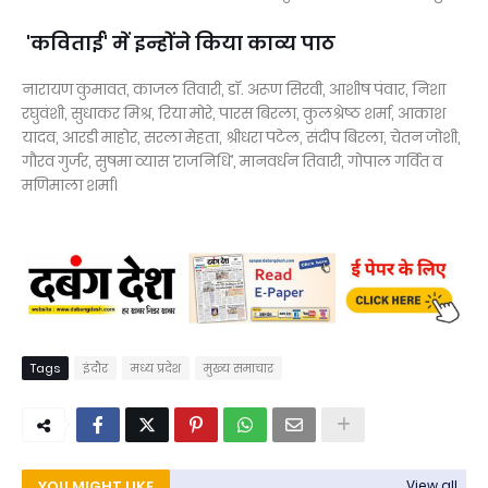
'कविताई' में इन्होंने किया काव्य पाठ
नारायण कुमावत, काजल तिवारी, डॉ. अरूण सिरवी, आशीष पंवार, निशा
रघुवंशी, सुधाकर मिश्र, रिया मोरे, पारस बिरला, ⁠कुलश्रेष्ठ शर्मा, आकाश
यादव, आरडी माहोर, सरला मेहता, श्रीधरा पटेल, संदीप बिरला, चेतन जोशी,
गौरव गुर्जर, सुषमा व्यास ‘राजनिधि’, मानवर्धन तिवारी, गोपाल गर्वित व
मणिमाला शर्मा।
Tags
इंदौर
मध्य प्रदेश
मुख्य समाचार
YOU MIGHT LIKE
View all