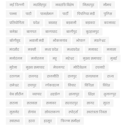
नई दिल्ली
नरसिंहपुर
नवरात्रि विशेष
निसरपुर
नीमच
पन्ना
पाटी
पानसेमल
पार्टी
पिपलिया मंडी
पुलिस
प्रतियोगिता
प्रदेश
बडवाह
बड़वानी
बड़ावदा
बदनावर
बनेठा
बागपत
बालाघाट
बालीपुर
बुरहानपुर
बॉलीवुड
भवानी मंडी
भीकनगांव
भोपाल
मंडलेश्वर
मंदसौर
मक्सी
मध्य प्रदेश
मध्यप्रदेश
मनावर
मनासा
मनोरंजन
मनोरजन
महू
महेश्वर
मुख्य समाचार
मुबई
मुरैना
मु्ख्य समाचार
मेघनगर
मोटिवेशन
रचनाएँ
रतलाम
राजगढ़
राजनीति
राजपुर
राजस्थान
राज्य
रामेश्वर
रायपुर
लॉकडाउन
विचार
विदिशा
विदेश
वेब सीरीज
व्यापार
शहडोल
शाजापुर
शिक्षा
शुजालपुर
सतना
सतवास
सनावद
सरदारपुर
सागर
सुरत
सुसनेर
सेगांव
सोयतकला
स्पोर्ट्स
स्वतंत्रता दिवस
स्वास्थ्य
हरदा
हरसूद
फ़िल्म समीक्षा