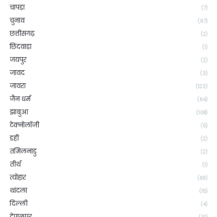
चापड़ा
(7)
चुनाव
(67)
छत्तीसगढ़
(2)
छिंदवाड़ा
(1)
जयपुर
(2)
जावद
(3)
जावरा
(123)
जैन धर्म
(64)
झाबुआ
(108)
टेक्नोलॉजी
(5)
डही
(2)
तमिलनाडु
(2)
तीर्थ
(1)
त्योहार
(69)
थांदला
(15)
दिल्ली
(4)
देपालपुर