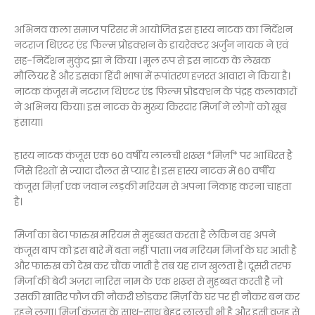
अभिनव कला समाज परिसर में आयोजित इस हास्य नाटक का निर्देशन
नटराज थिएटर एंड फिल्म प्रोडक्शन के डायरेक्टर अर्जुन नायक ने एवं
सह-निर्देशन मुकुंद झा ने किया । मूल रूप से इस नाटक के लेखक
मौलियर हैं और इसका हिंदी भाषा में रूपांतरण हज़रत आवारा ने किया है।
नाटक कंजूस में नटराज थिएटर एंड फिल्म प्रोडक्शन के पंद्रह कलाकारों
ने अभिनय किया। इस नाटक के मुख्य किरदार मिर्जा ने लोगों को खूब
हंसाया।
हास्य नाटक कंजूस एक 60 वर्षीय लालची शख्स *मिर्ज़ा* पर आधिरत है
जिसे रिश्तों से ज्यादा दौलत से प्यार है। इस हास्य नाटक में 60 वर्षीय
कंजूस मिर्ज़ा एक जवान लड़की मरियम से अपना निकाह करना चाहता
है।
मिर्जा का बेटा फारुख मरियम से मुहब्बत करता है लेकिन वह अपने
कंजूस बाप को इस बारे में बता नहीं पाता। जब मरियम मिर्जा के घर आती है
और फारुख को देख कर चौंक जाती है तब यह राज खुलता है। दूसरी तरफ
मिर्जा की बेटी अज़रा नारिस नाम के एक शख्स से मुहब्बत करती है जो
उसकी खातिर फौज की नौकरी छोड़कर मिर्ज़ा के घर पर ही नौकर बन कर
रहने लगा। मिर्जा कंजूस के साथ-साथ बेहद लालची भी है और इसी वजह से