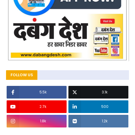
FOLLOW US
5.5k
3.1k
2.7k
500
1.8k
1.2k