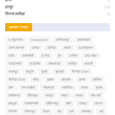
हरदा
(1)
हरसूद
(20)
फ़िल्म समीक्षा
(1)
MAIN TAGS
E-न्यूज़ पेपर
motivationl
अलीराजपुर
अहमदाबाद
आगर मालवा
आगरा
आलेख
आस्था
इंटरनेशनल
इंदौर
इकोनॉमी
ई-पेपर
ईद
उज्जैन
उत्तर प्रदेश
एंटरटेनमेट
एंटरटेमेंट
ओंकारेश्वर
कविता
कहानी
कानपुर
कार्टून
कुक्षी
कुरवाई
कैलेंडर 2024
कैलेंडर 2025
कोटा
खंडवा
खरगोन
खाना
खेतिया
खेल
गंज बासौदा
गौतमपुरा
ग्वालियर
चापड़ा
चुनाव
छत्तीसगढ़
छिंदवाड़ा
जयपुर
जावद
जावरा
जैन धर्म
झाबूआ
टेक्नोलॉजी
तमिलनाडु
तीर्थ
त्योहार
थांदला
दिल्ली
देपालपुर
देवास
देश
धर्म
धामनोद
धार