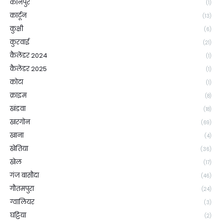
कानपुर
(1)
कार्टून
(13)
कुक्षी
(6)
कुरवाई
(21)
कैलेंडर 2024
(1)
कैलेंडर 2025
(1)
कोटा
(1)
क्राइम
(8)
खंडवा
(18)
खरगोन
(69)
खाना
(4)
खेतिया
(36)
खेल
(17)
गंज बासौदा
(46)
गौतमपुरा
(24)
ग्वालियर
(3)
घट्टिया
(2)