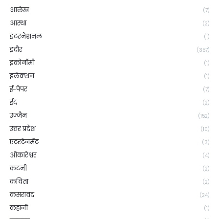
आलेख
(7)
आस्था
(2)
इंटरनेशनल
(1)
इंदौर
(357)
इकोनॉमी
(1)
इलेक्शन
(1)
ई-पेपर
(7)
ईद
(2)
उज्जैन
(152)
उत्तर प्रदेश
(10)
एंटरटेनमेंट
(3)
ओंकारेश्वर
(4)
कटनी
(2)
कविता
(2)
कसरावद
(24)
कहानी
(1)