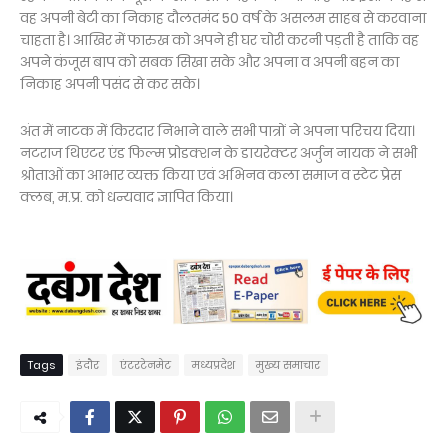
वह अपनी बेटी का निकाह दौलतमंद 50 वर्ष के असलम साहब से करवाना
चाहता है। आखिर में फारुख को अपने ही घर चोरी करनी पड़ती है ताकि वह
अपने कंजूस बाप को सबक सिखा सके और अपना व अपनी बहन का
निकाह अपनी पसंद से कर सके।
अंत में नाटक में किरदार निभाने वाले सभी पात्रों ने अपना परिचय दिया।
नटराज थिएटर एंड फिल्म प्रोडक्शन के डायरेक्टर अर्जुन नायक ने सभी
श्रोताओं का आभार व्यक्त किया एवं अभिनव कला समाज व स्टेट प्रेस
क्लब, म.प्र. को धन्यवाद ज्ञापित किया।
Tags
इंदौर
एंटरटेनमेट
मध्यप्रदेश
मुख्य समाचार