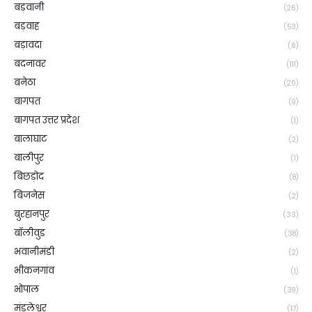
बड़वानी
(26)
बड़वाह
(53)
बड़ावदा
(6)
बदनावर
(111)
बनेठा
(20)
बागपत
(9)
बागपत उत्तर प्रदेश
(1)
बालाघाट
(2)
बालीपुर
(1)
बिछड़ोद
(8)
बिजनेस
(2)
बुरहानपुर
(33)
बॉलीवुड
(38)
भवानीमंडी
(2)
भीकनगांव
(1)
भोपाल
(39)
मंडलेश्वर
(17)