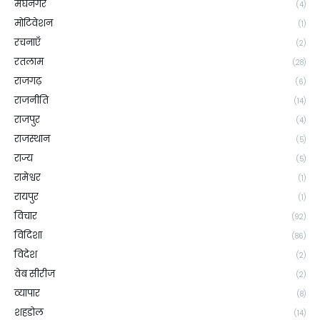
मेघनगर
(4)
मोटिवेशन
(1)
रचनाएँ
(2)
रतलाम
(28)
राजगढ़
(6)
राजनीति
(14)
राजपुर
(4)
राजस्थान
(5)
राज्य
(5)
रामेश्वर
(1)
रायपुर
(1)
विचार
(92)
विदिशा
(86)
विदेश
(2)
वेब सीरीज
(2)
व्यापार
(8)
शहडोल
(14)