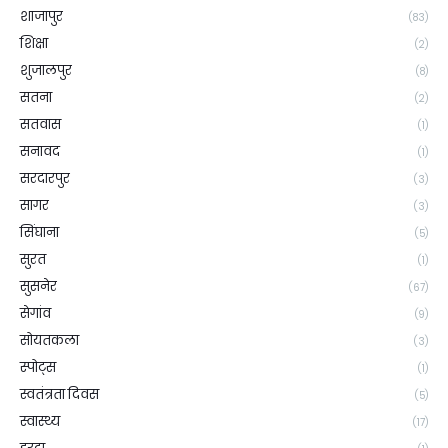
शाजापुर
(83)
शिक्षा
(2)
शुजालपुर
(8)
सतना
(2)
सतवास
(1)
सनावद
(1)
सरदारपुर
(3)
सागर
(3)
सिंघाना
(5)
सुरत
(1)
सुसनेर
(67)
सेगांव
(9)
सोयतकला
(3)
स्पोट्स
(1)
स्वतंत्रता दिवस
(5)
स्वास्थ्य
(17)