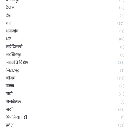
(31)
देवास
(10)
देश
(94)
धर्म
(501)
धामनोद
(19)
धार
(87)
नई दिल्ली
(9)
नरसिंहपुर
(4)
नवरात्रि विशेष
(33)
निसरपुर
(6)
नीमच
(216)
पन्ना
(21)
पाटी
(25)
पानसेमल
(8)
पार्टी
(26)
पिपलिया मंडी
(1)
प्रदेश
(32)