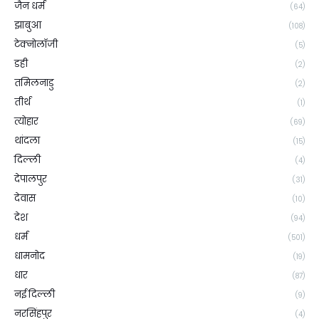
जैन धर्म
(64)
झाबुआ
(108)
टेक्नोलॉजी
(5)
डही
(2)
तमिलनाडु
(2)
तीर्थ
(1)
त्योहार
(69)
थांदला
(15)
दिल्ली
(4)
देपालपुर
(31)
देवास
(10)
देश
(94)
धर्म
(501)
धामनोद
(19)
धार
(87)
नई दिल्ली
(9)
नरसिंहपुर
(4)