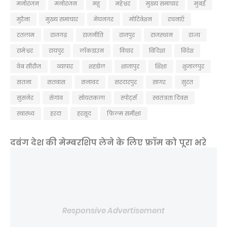
मनोरंजन
मनोरजन
महू
महेश्वर
मुख्य समाचार
मुबई
मुरैना
मु्ख्य समाचार
मेघनगर
मोटिवेशन
रचनाएँ
रतलाम
राजगढ़
राजनीति
राजपुर
राजस्थान
राज्य
रामेश्वर
रायपुर
लॉकडाउन
विचार
विदिशा
विदेश
वेब सीरीज
व्यापार
शहडोल
शाजापुर
शिक्षा
शुजालपुर
सतना
सतवास
सनावद
सरदारपुर
सागर
सुरत
सुसनेर
सेगांव
सोयतकला
स्पोर्ट्स
स्वतंत्रता दिवस
स्वास्थ्य
हरदा
हरसूद
फ़िल्म समीक्षा
दबंग देश की मेम्बरशिप लेने के लिए फ्रॉम को पूरा भरे
Responsive Advertisement