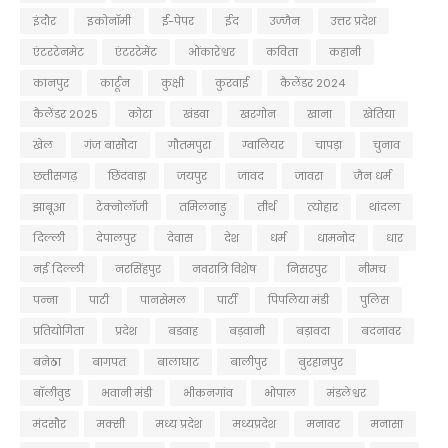
इंदौर
इकोनॉमी
ई-पेपर
ईद
उज्जैन
उत्तर प्रदेश
एंटरटेनमेट
एंटरटेमेंट
ओंकारेश्वर
कविता
कहानी
कानपुर
कार्टून
कुक्षी
कुरवाई
कैलेंडर 2024
कैलेंडर 2025
कोटा
खंडवा
खरगोन
खाना
खेतिया
खेल
गंज बासौदा
गौतमपुरा
ग्वालियर
चापड़ा
चुनाव
छत्तीसगढ़
छिंदवाड़ा
जयपुर
जावद
जावरा
जैन धर्म
झाबूआ
टेक्नोलॉजी
तमिलनाडु
तीर्थ
त्योहार
थांदला
दिल्ली
देपालपुर
देवास
देश
धर्म
धामनोद
धार
नई दिल्ली
नरसिंहपुर
नवरात्रि विशेष
निसरपुर
नीमच
पन्ना
पाटी
पानसेमल
पार्टी
पिपलिया मंडी
पुलिस
प्रतियोगिता
प्रदेश
बडवाह
बड़वानी
बड़ावदा
बदनावर
बनेठा
बागपत
बालाघाट
बालीपुर
बुरहानपुर
बॉलीवुड
भवानी मंडी
भीकनगांव
भोपाल
मंडलेश्वर
मंदसौर
मक्सी
मध्य प्रदेश
मध्यप्रदेश
मनावर
मनासा