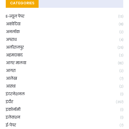
CATEGORIES
E-न्यूज़ पेपर
(13)
अकोदिया
(18)
अनलॉक
(2)
अपराध
(4)
अलीराजपुर
(25)
अहमदाबाद
(3)
आगर मालवा
(82)
आगरा
(2)
आलेख
(7)
आस्था
(2)
इंटरनेशनल
(1)
इंदौर
(357)
इकोनॉमी
(1)
इलेक्शन
(1)
ई-पेपर
(7)