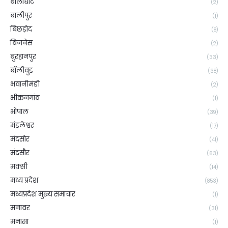
बालाघाट
(2)
बालीपुर
(1)
बिछड़ोद
(8)
बिजनेस
(2)
बुरहानपुर
(33)
बॉलीवुड
(38)
भवानीमंडी
(2)
भीकनगांव
(1)
भोपाल
(39)
मंडलेश्वर
(17)
मंदसोर
(41)
मंदसौर
(63)
मक्सी
(14)
मध्य प्रदेश
(853)
मध्यप्रदेश मुख्य समाचार
(1)
मनावर
(31)
मनासा
(1)