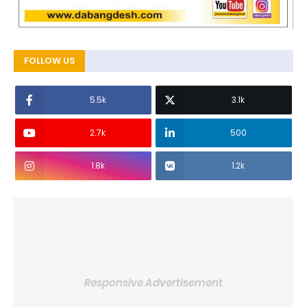
FOLLOW US
5.5k
3.1k
2.7k
500
1.8k
1.2k
Responsive Advertisement