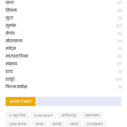
सागर
(3)
सिंघाना
(5)
सुरत
(1)
सुसनेर
(67)
सेगांव
(9)
सोयतकला
(3)
स्पोट्स
(1)
स्वतंत्रता दिवस
(5)
स्वास्थ्य
(17)
हरदा
(1)
हरसूद
(20)
फ़िल्म समीक्षा
(1)
MAIN TAGS
E-न्यूज़ पेपर
motivationl
अलीराजपुर
अहमदाबाद
आगर मालवा
आगरा
आलेख
आस्था
इंटरनेशनल