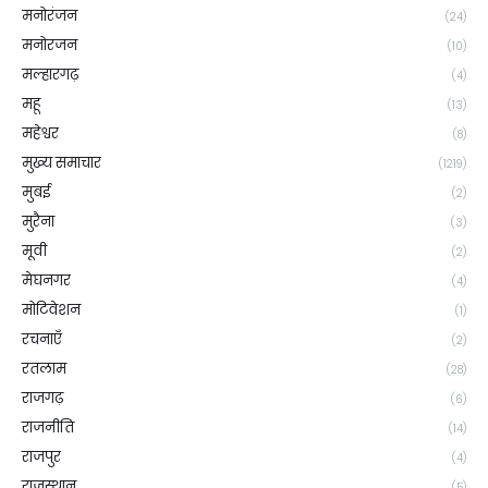
मनोरंजन
(24)
मनोरजन
(10)
मल्हारगढ़
(4)
महू
(13)
महेश्वर
(8)
मुख्य समाचार
(1219)
मुबई
(2)
मुरैना
(3)
मूवी
(2)
मेघनगर
(4)
मोटिवेशन
(1)
रचनाएँ
(2)
रतलाम
(28)
राजगढ़
(6)
राजनीति
(14)
राजपुर
(4)
राजस्थान
(5)