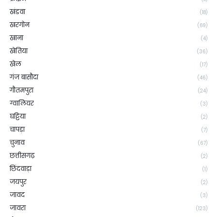
खंडवा
(18)
खरगोन
(69)
खाना
(4)
खेतिया
(36)
खेल
(17)
गंज बासौदा
(46)
गौतमपुरा
(24)
ग्वालियर
(3)
घट्टिया
(2)
चापड़ा
(7)
चुनाव
(67)
छत्तीसगढ़
(2)
छिंदवाड़ा
(1)
जयपुर
(2)
जावद
(3)
जावरा
(123)