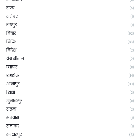
राज्य
(5)
रामेश्वर
(1)
रायपुर
(1)
विचार
(92)
विदिशा
(86)
विदेश
(2)
वेब सीरीज
(2)
व्यापार
(8)
शहडोल
(14)
शाजापुर
(83)
शिक्षा
(2)
शुजालपुर
(8)
सतना
(2)
सतवास
(1)
सनावद
(1)
सरदारपुर
(3)