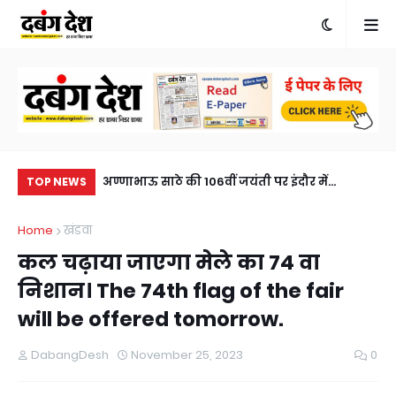
खुलासा, एक आरोपी
अण्णाभाऊ साठे की 106वीं जयंती पर इंदौर में
मनो
TOP NEWS
eft solved within
ऐतिहासिक जनसैलाब, भव्य शोभायात्रा ने रचा नया
भृ
Home
खंडवा
sted, horse
इतिहासA historic turnout in Indore on the
a c
कल चढ़ाया जाएगा मेले का 74 वा
106th birth anniversary of Annabhau Sathe,
निशान। The 74th flag of the fair
a grand procession created history.
will be offered tomorrow.
DabangDesh
November 25, 2023
0