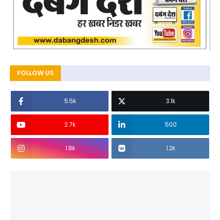
FOLLOW US
5.5k
3.1k
2.7k
500
1.8k
1.2k