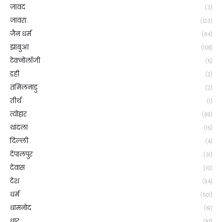
जावद
(3)
जावरा
(123)
जैन धर्म
(64)
झाबुआ
(108)
टेक्नोलॉजी
(5)
डही
(2)
तमिलनाडु
(2)
तीर्थ
(1)
त्योहार
(69)
थांदला
(15)
दिल्ली
(4)
देपालपुर
(31)
देवास
(10)
देश
(94)
धर्म
(501)
धामनोद
(19)
धार
(87)