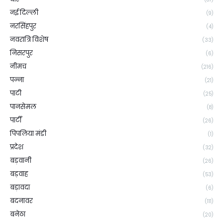
नई दिल्ली
(9)
नरसिंहपुर
(4)
नवरात्रि विशेष
(33)
निसरपुर
(6)
नीमच
(216)
पन्ना
(21)
पाटी
(25)
पानसेमल
(8)
पार्टी
(26)
पिपलिया मंडी
(1)
प्रदेश
(32)
बड़वानी
(26)
बड़वाह
(53)
बड़ावदा
(6)
बदनावर
(111)
बनेठा
(20)