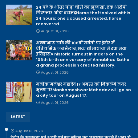
24 घंटे के भीतर घोड़ा चोरी का खुलासा, एक आरोपी
गिरफ्तार, घोड़ा बरामदHorse theft solved within
24 hours; one accused arrested, horse
recovered.
August 01, 2026
अण्णाभाऊ साठे की 106वीं जयंती पर इंदौर में
ऐतिहासिक जनसैलाब, भव्य शोभायात्रा ने रचा नया
इतिहासA historic turnout in Indore on the
106th birth anniversary of Annabhau Sathe,
a grand procession created history.
August 01, 2026
मनोकामनेश्वर महादेव 17 अगस्त को निकलेंगे नगर
भृमण परMankameshwar Mahadev will go on
a city tour on August 17.
August 01, 2026
LATEST
August 01, 2026
इंदौर के स्वच्छता एवं शहरी प्रबंधन मॉडल का अध्ययन करने देशभर से