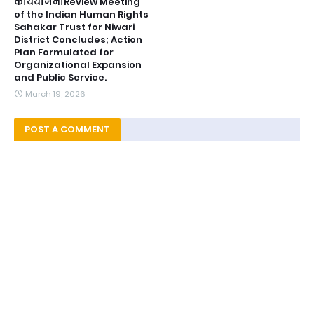
कार्ययोजनाReview Meeting
of the Indian Human Rights
Sahakar Trust for Niwari
District Concludes; Action
Plan Formulated for
Organizational Expansion
and Public Service.
March 19, 2026
POST A COMMENT