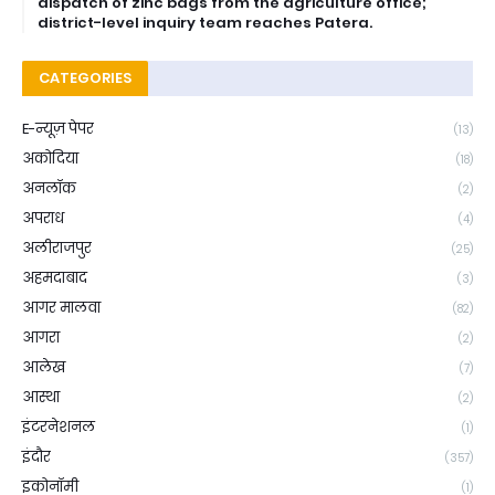
dispatch of zinc bags from the agriculture office;
district-level inquiry team reaches Patera.
CATEGORIES
E-न्यूज़ पेपर
(13)
अकोदिया
(18)
अनलॉक
(2)
अपराध
(4)
अलीराजपुर
(25)
अहमदाबाद
(3)
आगर मालवा
(82)
आगरा
(2)
आलेख
(7)
आस्था
(2)
इंटरनेशनल
(1)
इंदौर
(357)
इकोनॉमी
(1)