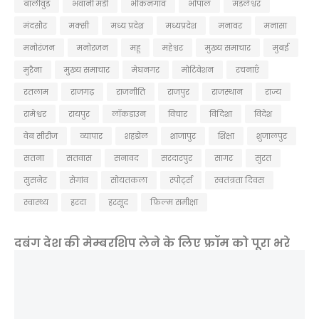
बॉलीवुड
भवानी मंडी
भीकनगांव
भोपाल
मंडलेश्वर
मंदसौर
मक्सी
मध्य प्रदेश
मध्यप्रदेश
मनावर
मनासा
मनोरंजन
मनोरजन
महू
महेश्वर
मुख्य समाचार
मुबई
मुरैना
मु्ख्य समाचार
मेघनगर
मोटिवेशन
रचनाएँ
रतलाम
राजगढ़
राजनीति
राजपुर
राजस्थान
राज्य
रामेश्वर
रायपुर
लॉकडाउन
विचार
विदिशा
विदेश
वेब सीरीज
व्यापार
शहडोल
शाजापुर
शिक्षा
शुजालपुर
सतना
सतवास
सनावद
सरदारपुर
सागर
सुरत
सुसनेर
सेगांव
सोयतकला
स्पोर्ट्स
स्वतंत्रता दिवस
स्वास्थ्य
हरदा
हरसूद
फ़िल्म समीक्षा
दबंग देश की मेम्बरशिप लेने के लिए फ्रॉम को पूरा भरे