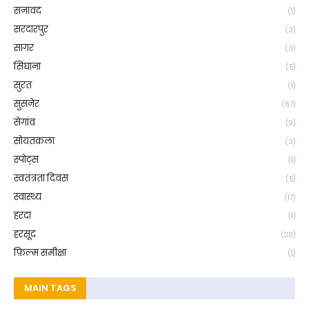
सनावद
(1)
सरदारपुर
(3)
सागर
(3)
सिंघाना
(5)
सुरत
(1)
सुसनेर
(67)
सेगांव
(9)
सोयतकला
(3)
स्पोट्स
(1)
स्वतंत्रता दिवस
(5)
स्वास्थ्य
(17)
हरदा
(1)
हरसूद
(20)
फ़िल्म समीक्षा
(1)
MAIN TAGS