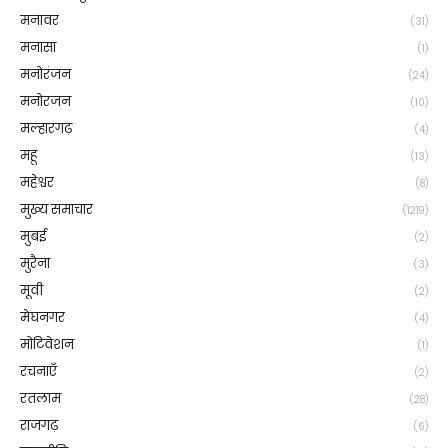
मनावर
(31)
मनासा
(1)
मनोरंजन
(24)
मनोरजन
(10)
मल्हारगढ़
(4)
महू
(13)
महेश्वर
(8)
मुख्य समाचार
(1219)
मुबई
(2)
मुरैना
(3)
मूवी
(2)
मेघनगर
(4)
मोटिवेशन
(1)
रचनाएँ
(2)
रतलाम
(28)
राजगढ़
(6)