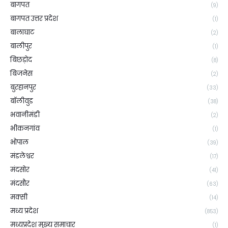
बागपत
(9)
बागपत उत्तर प्रदेश
(1)
बालाघाट
(2)
बालीपुर
(1)
बिछड़ोद
(8)
बिजनेस
(2)
बुरहानपुर
(33)
बॉलीवुड
(38)
भवानीमंडी
(2)
भीकनगांव
(1)
भोपाल
(39)
मंडलेश्वर
(17)
मंदसोर
(41)
मंदसौर
(63)
मक्सी
(14)
मध्य प्रदेश
(853)
मध्यप्रदेश मुख्य समाचार
(1)