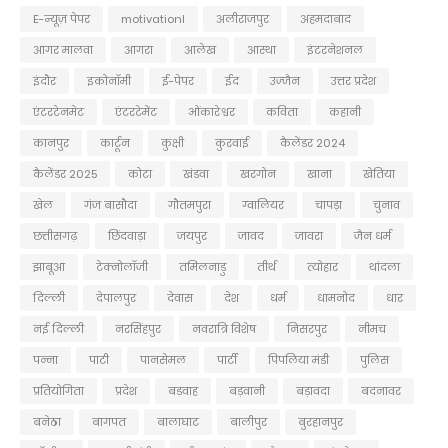
E-न्यूज़ पेपर
motivationl
अलीराजपुर
अहमदाबाद
आगर मालवा
आगरा
आलेख
आस्था
इंटरनेशनल
इंदौर
इकोनॉमी
ई-पेपर
ईद
उज्जैन
उत्तर प्रदेश
एंटरटेनमेट
एंटरटेमेंट
ओंकारेश्वर
कविता
कहानी
कानपुर
कार्टून
कुक्षी
कुरवाई
कैलेंडर 2024
कैलेंडर 2025
कोटा
खंडवा
खरगोन
खाना
खेतिया
खेल
गंज बासौदा
गौतमपुरा
ग्वालियर
चापड़ा
चुनाव
छत्तीसगढ़
छिंदवाड़ा
जयपुर
जावद
जावरा
जैन धर्म
झाबूआ
टेक्नोलॉजी
तमिलनाडु
तीर्थ
त्योहार
थांदला
दिल्ली
देपालपुर
देवास
देश
धर्म
धामनोद
धार
नई दिल्ली
नरसिंहपुर
नवरात्रि विशेष
निसरपुर
नीमच
पन्ना
पाटी
पानसेमल
पार्टी
पिपलिया मंडी
पुलिस
प्रतियोगिता
प्रदेश
बडवाह
बड़वानी
बड़ावदा
बदनावर
बनेठा
बागपत
बालाघाट
बालीपुर
बुरहानपुर