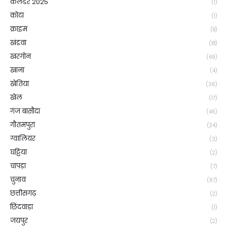
कैलेंडर 2025
(1)
कोटा
(1)
क्राइम
(8)
खंडवा
(18)
खरगोन
(69)
खाना
(4)
खेतिया
(36)
खेल
(17)
गंज बासौदा
(46)
गौतमपुरा
(24)
ग्वालियर
(3)
घट्टिया
(2)
चापड़ा
(7)
चुनाव
(67)
छत्तीसगढ़
(2)
छिंदवाड़ा
(1)
जयपुर
(2)