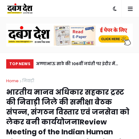
खुलासा, एक आरोपी
अण्णाभाऊ साठे की 106वीं जयंती पर इंदौर में
मनो
TOP NEWS
eft solved within
ऐतिहासिक जनसैलाब, भव्य शोभायात्रा ने रचा नया
भृ
Home
निवाड़ी
sted, horse
इतिहासA historic turnout in Indore on the
a c
भारतीय मानव अधिकार सहकार ट्रस्ट
106th birth anniversary of Annabhau Sathe,
की निवाड़ी जिले की समीक्षा बैठक
a grand procession created history.
संपन्न, संगठन विस्तार एवं जनसेवा को
लेकर बनी कार्ययोजनाReview
Meeting of the Indian Human