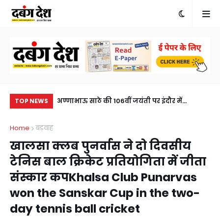
खुलासा, एक आरोपी
अण्णाभाऊ साठे की 106वीं जयंती पर इंदौर में
मनो
TOP NEWS
eft solved within
ऐतिहासिक जनसैलाब, भव्य शोभायात्रा ने रचा नया
भृ
Home
बड़वाह
sted, horse
इतिहासA historic turnout in Indore on the
a c
खालसा क्लब पुनर्वास ने दो दिवसीय
106th birth anniversary of Annabhau Sathe,
टेनिस बाल क्रिकेट प्रतियोगिता में जीता
a grand procession created history.
संस्कार कपKhalsa Club Punarvas
won the Sanskar Cup in the two-
day tennis ball cricket