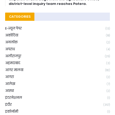
district-level inquiry team reaches Patera.
CATEGORIES
E-न्यूज़ पेपर
(13)
अकोदिया
(18)
अनलॉक
(2)
अपराध
(4)
अलीराजपुर
(25)
अहमदाबाद
(3)
आगर मालवा
(82)
आगरा
(2)
आलेख
(7)
आस्था
(2)
इंटरनेशनल
(1)
इंदौर
(357)
इकोनॉमी
(1)