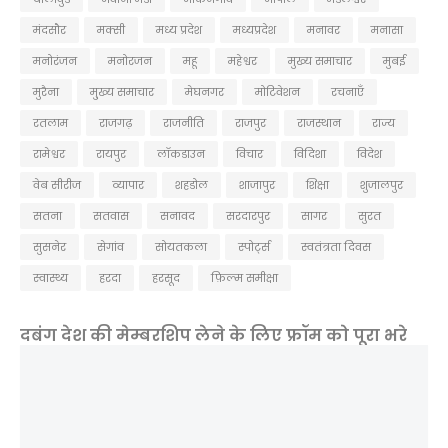
मंदसौर
मक्सी
मध्य प्रदेश
मध्यप्रदेश
मनावर
मनासा
मनोरंजन
मनोरजन
महू
महेश्वर
मुख्य समाचार
मुबई
मुरैना
मु्ख्य समाचार
मेघनगर
मोटिवेशन
रचनाएँ
रतलाम
राजगढ़
राजनीति
राजपुर
राजस्थान
राज्य
रामेश्वर
रायपुर
लॉकडाउन
विचार
विदिशा
विदेश
वेब सीरीज
व्यापार
शहडोल
शाजापुर
शिक्षा
शुजालपुर
सतना
सतवास
सनावद
सरदारपुर
सागर
सुरत
सुसनेर
सेगांव
सोयतकला
स्पोर्ट्स
स्वतंत्रता दिवस
स्वास्थ्य
हरदा
हरसूद
फ़िल्म समीक्षा
दबंग देश की मेम्बरशिप लेने के लिए फ्रॉम को पूरा भरे