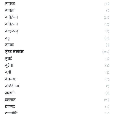
मनावर
(31)
मनासा
(1)
मनोरंजन
(24)
मनोरजन
(10)
मल्हारगढ़
(4)
महू
(13)
महेश्वर
(8)
मुख्य समाचार
(1219)
मुबई
(2)
मुरैना
(3)
मूवी
(2)
मेघनगर
(4)
मोटिवेशन
(1)
रचनाएँ
(2)
रतलाम
(28)
राजगढ़
(6)
राजनीति
(14)