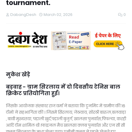
tournament.
DabangDesh
March 02, 2026
0
मुकेश खेड़े
बड़वाह - ग्राम सिरलाय में दो दिवसीय टेनिस बाल
क्रिकेट प्रतियोगिता हुई।
जिसके आयोजक संस्कार राज वर्मा ने बताया कि टूर्नामेंट में ग्रामीण की 16
टीमों ने सहभागिता की । जिसमें सिरलाय, जेठवाय, सोरठी बारुल,बलवाड़ा
, बावी मुख्यतया, पड़ाली खुर्द,पड़ाली बुजुर्ग, खालसा पुनर्वास,पिपल्या, करही
आदि टीम शामिल थी ।फाइनल मैच खालसा क्लब पुनर्वास और एन सी सी
क्लब सिरलाय के मध्य खेला गया। एसीसी क्लब ने पहले खेलते हुए