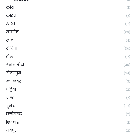
कोटा
(1)
क्राइम
(8)
खंडवा
(18)
खरगोन
(69)
खाना
(4)
खेतिया
(36)
खेल
(17)
गंज बासौदा
(46)
गौतमपुरा
(24)
ग्वालियर
(3)
घट्टिया
(2)
चापड़ा
(7)
चुनाव
(67)
छत्तीसगढ़
(2)
छिंदवाड़ा
(1)
जयपुर
(2)