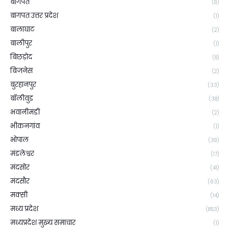
बागपत
(9)
बागपत उत्तर प्रदेश
(1)
बालाघाट
(2)
बालीपुर
(1)
बिछड़ोद
(8)
बिजनेस
(2)
बुरहानपुर
(33)
बॉलीवुड
(38)
भवानीमंडी
(2)
भीकनगांव
(1)
भोपाल
(39)
मंडलेश्वर
(17)
मंदसोर
(41)
मंदसौर
(63)
मक्सी
(14)
मध्य प्रदेश
(853)
मध्यप्रदेश मुख्य समाचार
(1)