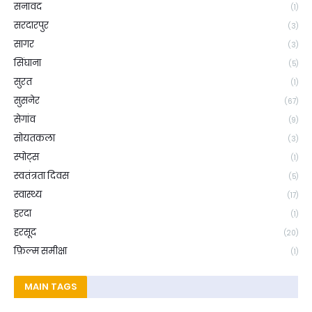
सनावद
(1)
सरदारपुर
(3)
सागर
(3)
सिंघाना
(5)
सुरत
(1)
सुसनेर
(67)
सेगांव
(9)
सोयतकला
(3)
स्पोट्स
(1)
स्वतंत्रता दिवस
(5)
स्वास्थ्य
(17)
हरदा
(1)
हरसूद
(20)
फ़िल्म समीक्षा
(1)
MAIN TAGS