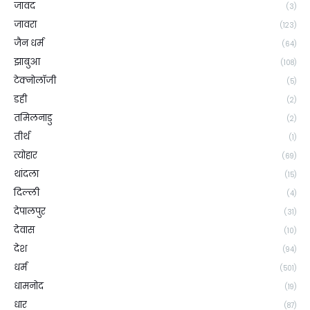
जावद
(3)
जावरा
(123)
जैन धर्म
(64)
झाबुआ
(108)
टेक्नोलॉजी
(5)
डही
(2)
तमिलनाडु
(2)
तीर्थ
(1)
त्योहार
(69)
थांदला
(15)
दिल्ली
(4)
देपालपुर
(31)
देवास
(10)
देश
(94)
धर्म
(501)
धामनोद
(19)
धार
(87)