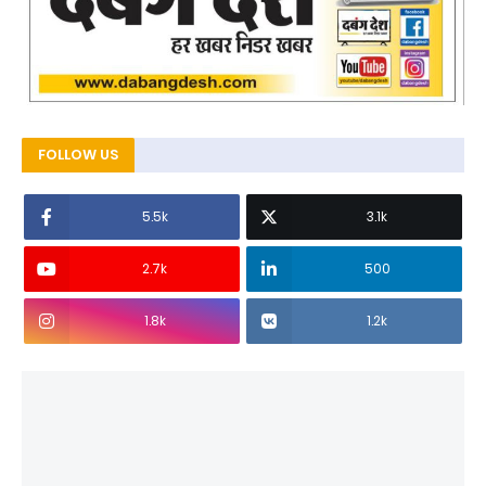
FOLLOW US
5.5k
3.1k
2.7k
500
1.8k
1.2k