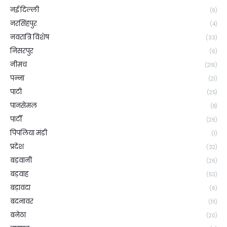
नई दिल्ली
(9)
नरसिंहपुर
(4)
नवरात्रि विशेष
(33)
निसरपुर
(6)
नीमच
(216)
पन्ना
(21)
पाटी
(25)
पानसेमल
(8)
पार्टी
(26)
पिपलिया मंडी
(1)
प्रदेश
(32)
बड़वानी
(26)
बड़वाह
(53)
बड़ावदा
(6)
बदनावर
(111)
बनेठा
(20)