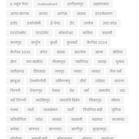
E-न्यूज़ पेपर
motivationl
अलीराजपुर
अहमदाबाद
आगर मालवा
आगरा
आलेख
आस्था
इंटरनेशनल
इंदौर
इकोनॉमी
ई-पेपर
ईद
उज्जैन
उत्तर प्रदेश
एंटरटेनमेट
एंटरटेमेंट
ओंकारेश्वर
कविता
कहानी
कानपुर
कार्टून
कुक्षी
कुरवाई
कैलेंडर 2024
कैलेंडर 2025
कोटा
खंडवा
खरगोन
खाना
खेतिया
खेल
गंज बासौदा
गौतमपुरा
ग्वालियर
चापड़ा
चुनाव
छत्तीसगढ़
छिंदवाड़ा
जयपुर
जावद
जावरा
जैन धर्म
झाबूआ
टेक्नोलॉजी
तमिलनाडु
तीर्थ
त्योहार
थांदला
दिल्ली
देपालपुर
देवास
देश
धर्म
धामनोद
धार
नई दिल्ली
नरसिंहपुर
नवरात्रि विशेष
निसरपुर
नीमच
पन्ना
पाटी
पानसेमल
पार्टी
पिपलिया मंडी
पुलिस
प्रतियोगिता
प्रदेश
बडवाह
बड़वानी
बड़ावदा
बदनावर
बनेठा
बागपत
बालाघाट
बालीपुर
बुरहानपुर
बॉलीवुड
भवानी मंडी
भीकनगांव
भोपाल
मंडलेश्वर