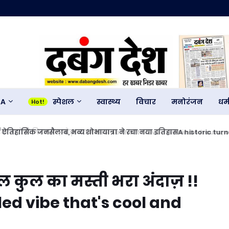
GA
स्पेशल
स्वास्थ्य
विचार
मनोरंजन
धर्
में ऐतिहासिक जनसैलाब, भव्य शोभायात्रा ने रचा नया इतिहासA historic tur
 created history.
कूल कुल का मस्ती भरा अंदाज़ !!
led vibe that's cool and