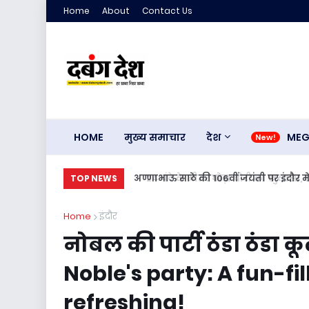
Home
About
Contact Us
HOME
मुख्य समाचार
देश
ME
rse recovered.
अण्णाभाऊ साठे की 106वीं जयंती पर इंदौर 
TOP NEWS
Annabhau Sathe, a grand procession
Home
इंदौर
नोबल की पार्टी ठंडा ठंडा 
Noble's party: A fun-fil
refreshing!