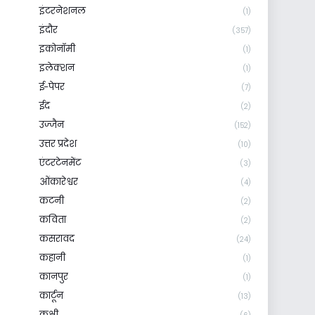
इंटरनेशनल
(1)
इंदौर
(357)
इकोनॉमी
(1)
इलेक्शन
(1)
ई-पेपर
(7)
ईद
(2)
उज्जैन
(152)
उत्तर प्रदेश
(10)
एंटरटेनमेंट
(3)
ओंकारेश्वर
(4)
कटनी
(2)
कविता
(2)
कसरावद
(24)
कहानी
(1)
कानपुर
(1)
कार्टून
(13)
कुक्षी