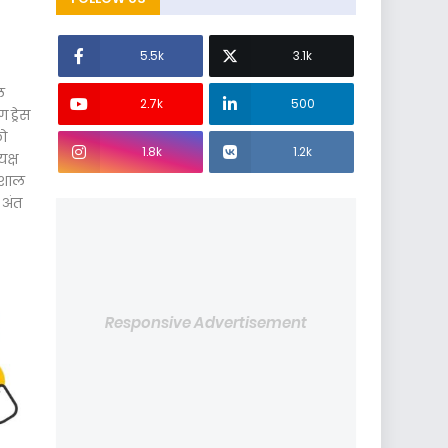
5.5k
3.1k
ल
2.7k
500
 ड्रेस
को
1.8k
1.2k
यक्ष
विशाल
 अंत
Responsive Advertisement