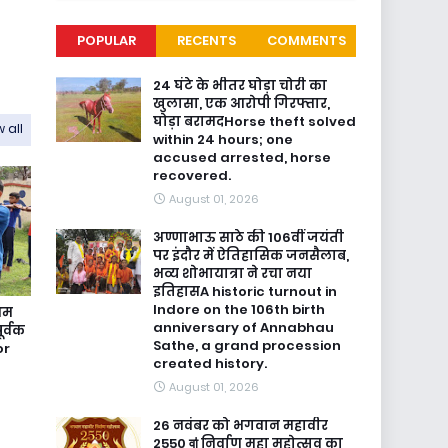
POPULAR
RECENTS
COMMENTS
24 घंटे के भीतर घोड़ा चोरी का
खुलासा, एक आरोपी गिरफ्तार,
घोड़ा बरामदHorse theft solved
 all
within 24 hours; one
accused arrested, horse
recovered.
August 01, 2026
अण्णाभाऊ साठे की 106वीं जयंती
पर इंदौर में ऐतिहासिक जनसैलाब,
भव्य शोभायात्रा ने रचा नया
इतिहासA historic turnout in
Indore on the 106th birth
रथम
anniversary of Annabhau
ूर्वक
Sathe, a grand procession
or
created history.
August 01, 2026
26 नवंबर को भगवान महावीर
2550 वाऺ निर्वाण महा महोत्सव का