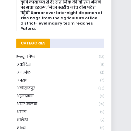
कृषि कार्यालय से देर रात जिंक की बोरियां भेजने
पर मचा हड़कंप, जिला स्तरीय जांच टीम पटेरा
पहुंची Uproar over late-night dispatch of
zinc bags from the agriculture office;
district-level inquiry team reaches
Patera.
CATEGORIES
E-न्यूज़ पेपर
(13)
अकोदिया
(18)
अनलॉक
(2)
अपराध
(4)
अलीराजपुर
(25)
अहमदाबाद
(3)
आगर मालवा
(82)
आगरा
(2)
आलेख
(7)
आस्था
(2)